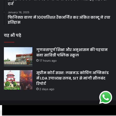
दर्ज
January 16, 2025
फिजिक्स वाला में 100प्रतिशत रैंकअर्जित कर अंकित कान्दू ने रचा
इतिहास
यह भी पढ़े
गुणवत्तापूर्ण शिक्षा और अनुशासन की पहचान
बना सावित्री पब्लिक स्कूल
17 hours ago
सुप्रीम कोर्ट सख्त: लखनऊ कोचिंग अग्निकांड
में LDA उपाध्यक्ष तलब, SIT से मांगी सीलबंद
रिपोर्ट
2 days ago
© Copyright 2026, All Rights Reserved |
Harshodaytimes
|
Facebook
Twitter
WhatsApp
Telegram
Viber