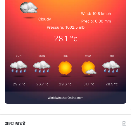
Wind: 10.8 kmph
Cloudy
Precip: 0.00 mm
Pressure: 1002.5 mb
28.1
°c
SUN
MON
TUE
WED
THU
29.2
°c
26.7
°c
29.6
°c
31.1
°c
28.5
°c
WorldWeatherOnline.com
अन्य खबरे