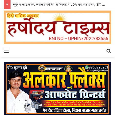
सुप्रीम कोर्ट सख्त: लखनऊ कोचिंग अग्निकांड में LDA उपाध्यक्ष तलब, SIT से मांगी सीलबंद रिपोर्ट
Menu
S
fo