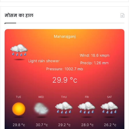
मोसम का हाल
Maharajganj
Wind: 16.6 kmph
Light rain shower
Precip: 1.26 mm
Pressure: 1002.7 mb
29.9
°c
TUE
WED
THU
FRI
SAT
29.8
°c
30.7
°c
29.2
°c
28.0
°c
26.2
°c