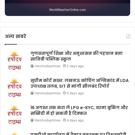
WorldWeatherOnline.com
अन्य खबरे
गुणवत्तापूर्ण शिक्षा और अनुशासन की पहचान बना
सावित्री पब्लिक स्कूल
Harshodaytimes
2 days ago
सुप्रीम कोर्ट सख्त: लखनऊ कोचिंग अग्निकांड में LDA
उपाध्यक्ष तलब, SIT से मांगी सीलबंद रिपोर्ट
Harshodaytimes
4 days ago
16 अगस्त तक करा लें LPG e-KYC, वरना बुकिंग और
सब्सिडी में हो सकती है दिक्कत
Harshodaytimes
4 days ago
एसडीओ कार्यालय में तैनात वनरक्षक पर रिश्वतखोरी