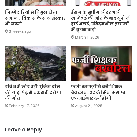
जिम्मेदारियों से विमुख होता
ईरान के सुप्रीम लीडर अली
समाज , विकास के साथ संस्कार
ख़ामेनेई की मौत के बाद यूपी में
भी जरूरी
हाई अलर्ट, संवेदनशील इलाकों
में सुरक्षा कड़ी
3 weeks ago
March 1, 2026
दबिश से लौट रही पुलिस टीम
फर्जी कागज़ों से बने शिक्षक
की गाड़ी पेड़ से टकराई, दरोगा
बेनक़ाब , 22 की सेवा समाप्त,
की मौत
एफआईआर दर्ज होगी
February 17, 2026
August 21, 2025
Leave a Reply