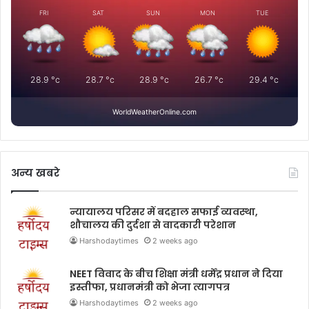
FRI
SAT
SUN
MON
TUE
28.9
°c
28.7
°c
28.9
°c
26.7
°c
29.4
°c
WorldWeatherOnline.com
अन्य खबरे
न्यायालय परिसर में बदहाल सफाई व्यवस्था,
शौचालय की दुर्दशा से वादकारी परेशान
Harshodaytimes
2 weeks ago
NEET विवाद के बीच शिक्षा मंत्री धर्मेंद्र प्रधान ने दिया
इस्तीफा, प्रधानमंत्री को भेजा त्यागपत्र
Harshodaytimes
2 weeks ago