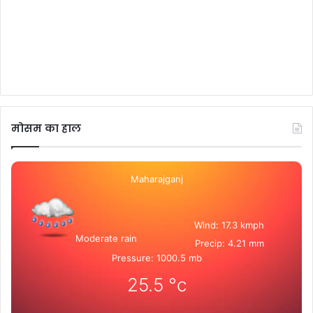
मोसम का हाल
Maharajganj
Wind: 17.3 kmph
Moderate rain
Precip: 4.21 mm
Pressure: 1000.5 mb
25.5
°c