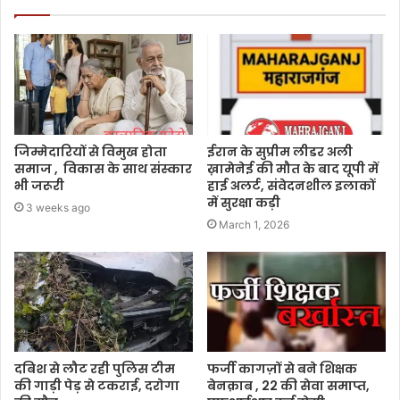
जिम्मेदारियों से विमुख होता
ईरान के सुप्रीम लीडर अली
समाज , विकास के साथ संस्कार
ख़ामेनेई की मौत के बाद यूपी में
भी जरूरी
हाई अलर्ट, संवेदनशील इलाकों
में सुरक्षा कड़ी
3 weeks ago
March 1, 2026
दबिश से लौट रही पुलिस टीम
फर्जी कागज़ों से बने शिक्षक
की गाड़ी पेड़ से टकराई, दरोगा
बेनक़ाब , 22 की सेवा समाप्त,