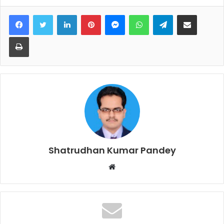
Facebook
Twitter
LinkedIn
Pinterest
Messenger
WhatsApp
Telegram
Share via Email
Print
Shatrudhan Kumar Pandey
Website