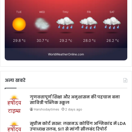
TUE
WED
THU
FRI
SAT
29.8
°c
30.7
°c
29.2
°c
28.0
°c
26.2
°c
WorldWeatherOnline.com
अन्य खबरे
गुणवत्तापूर्ण शिक्षा और अनुशासन की पहचान बना
सावित्री पब्लिक स्कूल
Harshodaytimes
2 days ago
सुप्रीम कोर्ट सख्त: लखनऊ कोचिंग अग्निकांड में LDA
उपाध्यक्ष तलब, SIT से मांगी सीलबंद रिपोर्ट