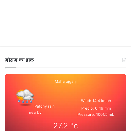
मोसम का हाल
Maharajganj
Wind: 14.4 kmph
Patchy rain
Precip: 0.49 mm
nearby
Pressure: 1001.5 mb
27.2
°c