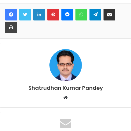
Facebook
Twitter
LinkedIn
Pinterest
Messenger
WhatsApp
Telegram
Share via Email
Print
Shatrudhan Kumar Pandey
Website