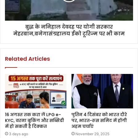
बुद्ध के ननिहाल देवदह पर योगी सरकार
मेहरबान,बनेगासंग्रहालय ईको टूरिज्म पर भी काम
Related Articles
16 अगस्त तक करा लें LPG e-
पुतिन 4 दिसंबर को भारत दौरे
KYC, वरना बुकिंग और सब्सिडी
पर, भारत-रूस समिट में होंगी
में हो सकती है दिक्कत
अहम चर्चाएं
3 days ago
November 29, 2025