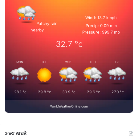
Wind: 13.7 kmph
Patchy rain
Precip: 0.09 mm
nearby
Pressure: 999.7 mb
32.7
°c
MON
TUE
WED
THU
FRI
28.1
°c
29.8
°c
30.9
°c
29.6
°c
27.0
°c
WorldWeatherOnline.com
अन्य खबरे