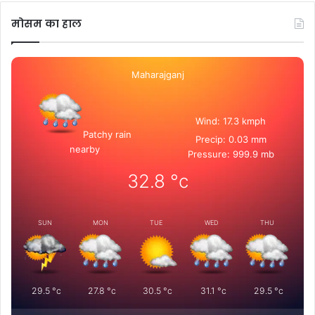
मोसम का हाल
Maharajganj
Wind: 17.3 kmph
Patchy rain
Precip: 0.03 mm
nearby
Pressure: 999.9 mb
32.8
°c
SUN
MON
TUE
WED
THU
29.5
°c
27.8
°c
30.5
°c
31.1
°c
29.5
°c