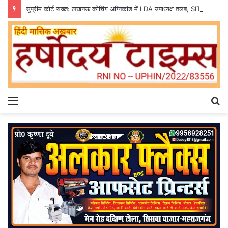
सुप्रीम कोर्ट सख्त: लखनऊ कोचिंग अग्निकांड में LDA उपाध्यक्ष तलब, SIT से मांगी सीलबंद रिपोर्ट
Menu
S
fo