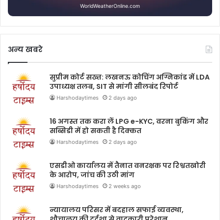
WorldWeatherOnline.com
अन्य खबरे
सुप्रीम कोर्ट सख्त: लखनऊ कोचिंग अग्निकांड में LDA
उपाध्यक्ष तलब, SIT से मांगी सीलबंद रिपोर्ट
Harshodaytimes
2 days ago
16 अगस्त तक करा लें LPG e-KYC, वरना बुकिंग और
सब्सिडी में हो सकती है दिक्कत
Harshodaytimes
2 days ago
एसडीओ कार्यालय में तैनात वनरक्षक पर रिश्वतखोरी
के आरोप, जांच की उठी मांग
Harshodaytimes
2 weeks ago
न्यायालय परिसर में बदहाल सफाई व्यवस्था,
शौचालय की दुर्दशा से वादकारी परेशान