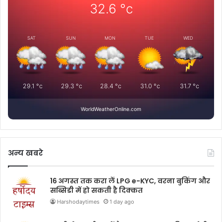
32.6
°c
SAT
SUN
MON
TUE
WED
29.1
°c
29.3
°c
28.4
°c
31.0
°c
31.7
°c
WorldWeatherOnline.com
अन्य खबरे
16 अगस्त तक करा लें LPG e-KYC, वरना बुकिंग और
सब्सिडी में हो सकती है दिक्कत
Harshodaytimes
1 day ago