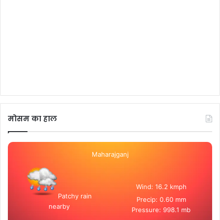
मोसम का हाल
Maharajganj
Wind: 16.2 kmph
Patchy rain
Precip: 0.60 mm
nearby
Pressure: 998.1 mb