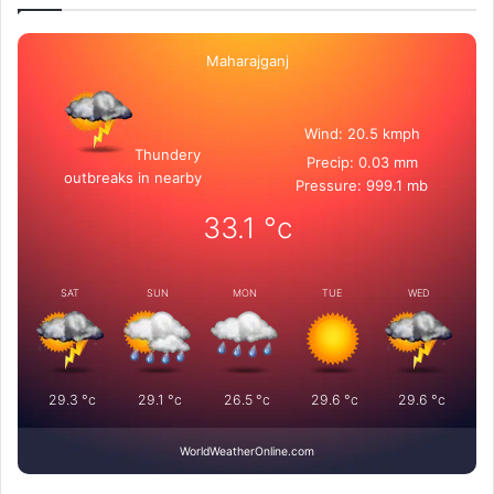
Maharajganj
Wind: 20.5 kmph
Thundery
Precip: 0.03 mm
outbreaks in nearby
Pressure: 999.1 mb
33.1
°c
SAT
SUN
MON
TUE
WED
29.3
°c
29.1
°c
26.5
°c
29.6
°c
29.6
°c
WorldWeatherOnline.com