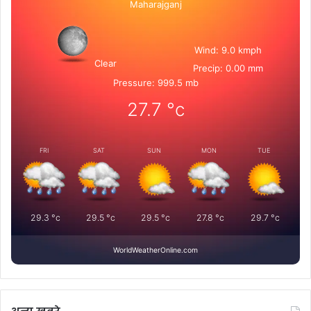
Maharajganj
Wind: 9.0 kmph
Clear
Precip: 0.00 mm
Pressure: 999.5 mb
27.7
°c
FRI
SAT
SUN
MON
TUE
29.3
°c
29.5
°c
29.5
°c
27.8
°c
29.7
°c
WorldWeatherOnline.com