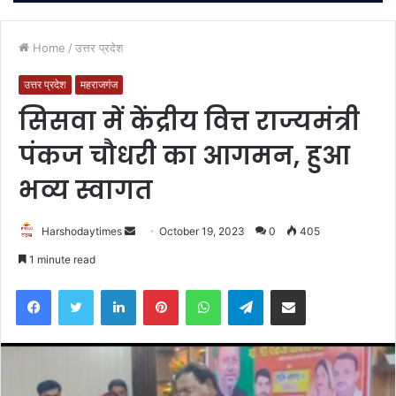
Home
/
उत्तर प्रदेश
उत्तर प्रदेश
महराजगंज
सिसवा में केंद्रीय वित्त राज्यमंत्री
पंकज चौधरी का आगमन, हुआ
भव्य स्वागत
Send
Harshodaytimes
October 19, 2023
0
405
an
1 minute read
email
Facebook
Twitter
LinkedIn
Pinterest
WhatsApp
Telegram
Share via Email