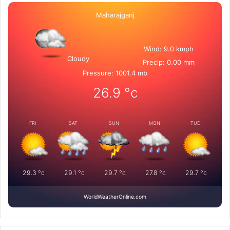
Maharajganj
Wind: 9.0 kmph
Cloudy
Precip: 0.00 mm
Pressure: 1001.4 mb
26.9
°c
FRI
SAT
SUN
MON
TUE
29.3
°c
29.1
°c
29.7
°c
27.8
°c
29.7
°c
WorldWeatherOnline.com