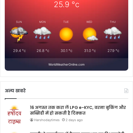
25.9
°c
SUN
MON
TUE
WED
THU
29.4
°c
26.8
°c
30.1
°c
31.0
°c
27.9
°c
WorldWeatherOnline.com
अन्य खबरे
16 अगस्त तक करा लें LPG e-KYC, वरना बुकिंग और
सब्सिडी में हो सकती है दिक्कत
Harshodaytimes
2 days ago