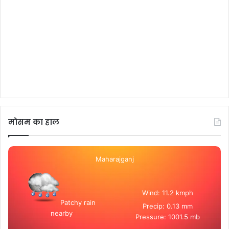
मोसम का हाल
Maharajganj
Wind: 11.2 kmph
Patchy rain
Precip: 0.13 mm
nearby
Pressure: 1001.5 mb