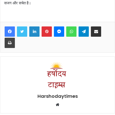
सजग और सचेत है।
Facebook
Twitter
LinkedIn
Pinterest
Messenger
WhatsApp
Telegram
Share via Email
Print
Harshodaytimes
Website