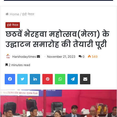
Home
/
इंडो नेपाल
इंडो नेपाल
छठवें भैरहवा महोत्सव(मेला) के
उद्घाटन समारोह की तैयारी पूरी
Send
Harshodaytimes
November 21, 2023
0
549
an
2 minutes read
email
Facebook
Twitter
LinkedIn
Pinterest
WhatsApp
Telegram
Share via Email