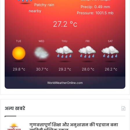
Patchy rain
Precip: 0.49 mm
nearby
Pressure: 1001.5 mb
27.2
°c
TUE
WED
THU
FRI
SAT
29.8
°c
30.7
°c
29.2
°c
28.0
°c
26.2
°c
WorldWeatherOnline.com
अन्य खबरे
गुणवत्तापूर्ण शिक्षा और अनुशासन की पहचान बना