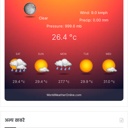
Wind: 9.0 kmph
Clear
Precip: 0.00 mm
Pressure: 999.6 mb
26.4
°c
SAT
SUN
MON
TUE
WED
29.4
°c
29.4
°c
27.7
°c
29.9
°c
31.0
°c
WorldWeatherOnline.com
अन्य खबरे