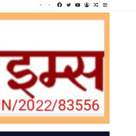
Facebook
Twitter
YouTube
Log
Random
Sidebar
In
Article