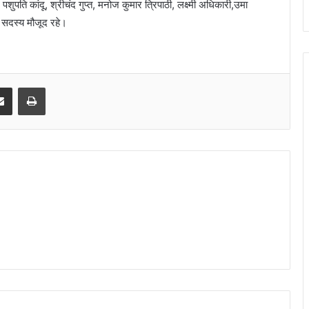
 पशुपति कांदू, श्रीचंद गुप्त, मनोज कुमार त्रिपाठी, लक्ष्मी अधिकारी,उमा
 सदस्य मौजूद रहे।
senger
Share via Email
Print