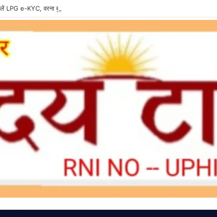
ें LPG e-KYC, वरना बुकिंग और सब्सिडी में हो सकती है दिक्कत