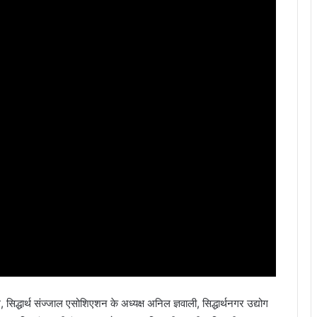
िद्धार्थ संज्जाल एसोशिएशन के अध्यक्ष अनिल ज्ञवाली, सिद्धार्थनगर उद्योग