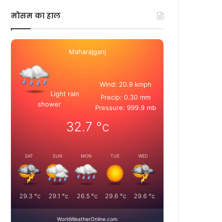
मोसम का हाल
Maharajganj
Wind: 20.9 kmph
Light rain
Precip: 0.30 mm
shower
Pressure: 999.9 mb
32.7
°c
SAT
SUN
MON
TUE
WED
29.3
°c
29.1
°c
26.5
°c
29.6
°c
29.6
°c
WorldWeatherOnline.com