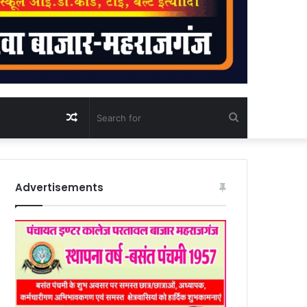
Random
Search
Article
for
Advertisements