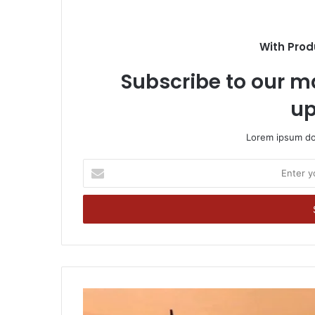
With Prod
Subscribe to our ma
up
Lorem ipsum dol
Enter
your
Email
address