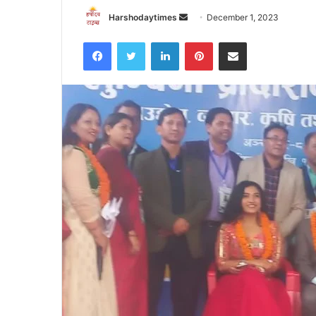
Send
Harshodaytimes
December 1, 2023
an
Facebook
Twitter
LinkedIn
Pinterest
Share via Email
email