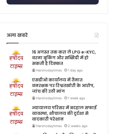
अन्य खबरे
16 अगस्त तक करा लें LPG e-KYC,
वरना बुकिंग और सब्सिडी में हो
सकती है दिक्कत
Harshodaytimes
1 day ago
एसडीओ कार्यालय में तैनात
वनरक्षक पर रिश्वतखोरी के आरोप,
जांच की उठी मांग
Harshodaytimes
1 week ago
न्यायालय परिसर में बदहाल सफाई
व्यवस्था, शौचालय की दुर्दशा से
वादकारी परेशान
Harshodaytimes
2 weeks ago