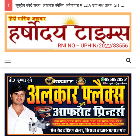
सुप्रीम कोर्ट सख्त: लखनऊ कोचिंग अग्निकांड में LDA उपाध्यक्ष तलब, SIT से मांगी सीलबंद रिपोर्ट
Menu
S
fo