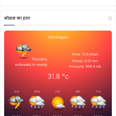
मोसम का हाल
Maharajganj
Wind: 12.6 kmph
Thundery
Precip: 0.01 mm
outbreaks in nearby
Pressure: 999.4 mb
31.8
°c
SUN
MON
TUE
WED
THU