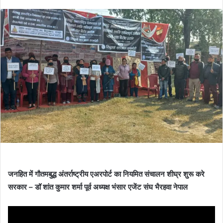
जनहित में गौतमबुद्ध अंतर्राष्ट्रीय एअरपोर्ट का नियमित संचालन शीघ्र शुरू करे
सरकार – डॉ शांत कुमार शर्मा पूर्व अध्यक्ष भंसार एजेंट संघ भैरहवा नेपाल