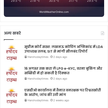
29.5
°c
27.8
°c
30.5
°c
31.1
°c
29.5
°c
WorldWeatherOnline.com
अन्य खबरे
सुप्रीम कोर्ट सख्त: लखनऊ कोचिंग अग्निकांड में LDA
उपाध्यक्ष तलब, SIT से मांगी सीलबंद रिपोर्ट
Harshodaytimes
2 days ago
16 अगस्त तक करा लें LPG e-KYC, वरना बुकिंग और
सब्सिडी में हो सकती है दिक्कत
Harshodaytimes
2 days ago
एसडीओ कार्यालय में तैनात वनरक्षक पर रिश्वतखोरी
के आरोप, जांच की उठी मांग
Harshodaytimes
2 weeks ago