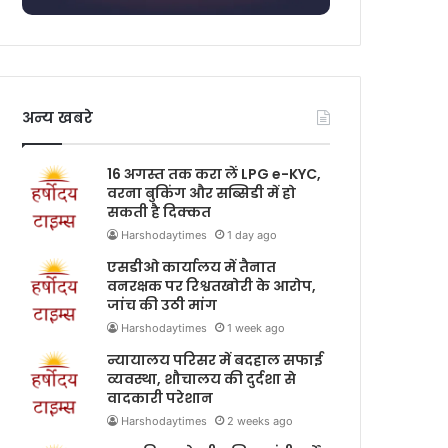
अन्य खबरे
16 अगस्त तक करा लें LPG e-KYC,
वरना बुकिंग और सब्सिडी में हो
सकती है दिक्कत
Harshodaytimes
1 day ago
एसडीओ कार्यालय में तैनात
वनरक्षक पर रिश्वतखोरी के आरोप,
जांच की उठी मांग
Harshodaytimes
1 week ago
न्यायालय परिसर में बदहाल सफाई
व्यवस्था, शौचालय की दुर्दशा से
वादकारी परेशान
Harshodaytimes
2 weeks ago