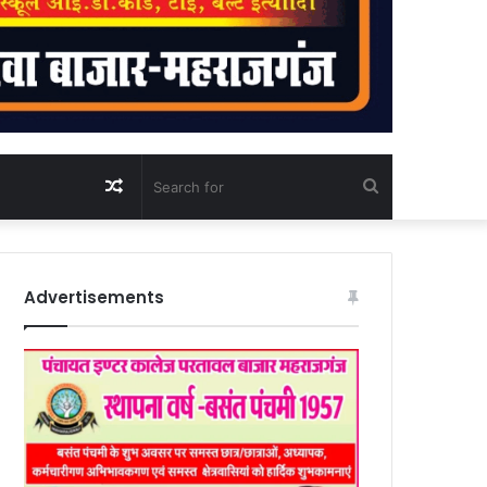
Random
Search
Article
for
Advertisements