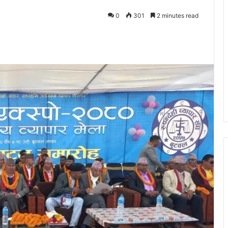
0
301
2 minutes read