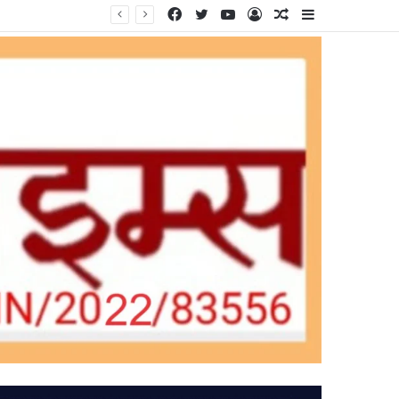
Facebook
Twitter
YouTube
Log
Random
Sidebar
In
Article