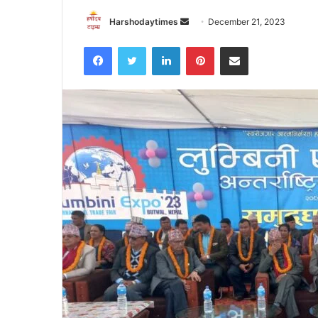
Send
Harshodaytimes
December 21, 2023
an
Facebook
Twitter
LinkedIn
Pinterest
Share via Email
email