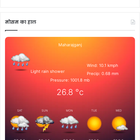
मोसम का हाल
Maharajganj
Wind: 10.1 kmph
Light rain shower
Precip: 0.68 mm
Pressure: 1001.8 mb
26.8
°c
SAT
SUN
MON
TUE
WED