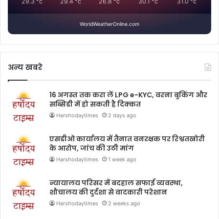
29.3
°c
29.4
°c
26.8
°c
30.1
°c
31.0
°c
WorldWeatherOnline.com
अन्य खबरे
16 अगस्त तक करा लें LPG e-KYC, वरना बुकिंग और
सब्सिडी में हो सकती है दिक्कत
Harshodaytimes
2 days ago
एसडीओ कार्यालय में तैनात वनरक्षक पर रिश्वतखोरी
के आरोप, जांच की उठी मांग
Harshodaytimes
1 week ago
न्यायालय परिसर में बदहाल सफाई व्यवस्था,
शौचालय की दुर्दशा से वादकारी परेशान
Harshodaytimes
2 weeks ago