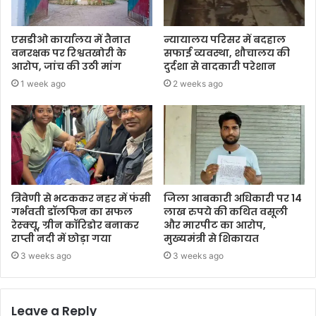
एसडीओ कार्यालय में तैनात
न्यायालय परिसर में बदहाल
वनरक्षक पर रिश्वतखोरी के
सफाई व्यवस्था, शौचालय की
आरोप, जांच की उठी मांग
दुर्दशा से वादकारी परेशान
1 week ago
2 weeks ago
त्रिवेणी से भटककर नहर में फंसी
जिला आबकारी अधिकारी पर 14
गर्भवती डॉलफिन का सफल
लाख रुपये की कथित वसूली
रेस्क्यू, ग्रीन कॉरिडोर बनाकर
और मारपीट का आरोप,
राप्ती नदी में छोड़ा गया
मुख्यमंत्री से शिकायत
3 weeks ago
3 weeks ago
Leave a Reply