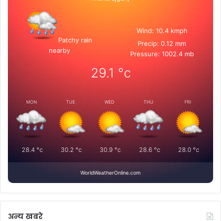
Wind: 10.4 kmph
Patchy rain
Precip: 0.12 mm
nearby
Pressure: 1002.4 mb
29.1
°c
MON
TUE
WED
THU
FRI
28.4
°c
30.2
°c
30.9
°c
28.6
°c
28.0
°c
WorldWeatherOnline.com
अन्य खबरे