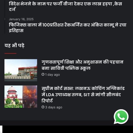
विदेश भेजने के नाम पर फर्जी वीजा देकर एक लाख हड़पा ,केस
दर्ज
January 16, 2025
फिजिक्स वाला में 100प्रतिशत रैंकअर्जित कर अंकित कान्दू ने रचा
इतिहास
यह भी पढ़े
गुणवत्तापूर्ण शिक्षा और अनुशासन की पहचान
बना सावित्री पब्लिक स्कूल
1 day ago
सुप्रीम कोर्ट सख्त: लखनऊ कोचिंग अग्निकांड
में LDA उपाध्यक्ष तलब, SIT से मांगी सीलबंद
रिपोर्ट
3 days ago
© Copyright 2026, All Rights Reserved |
Harshodaytimes
|