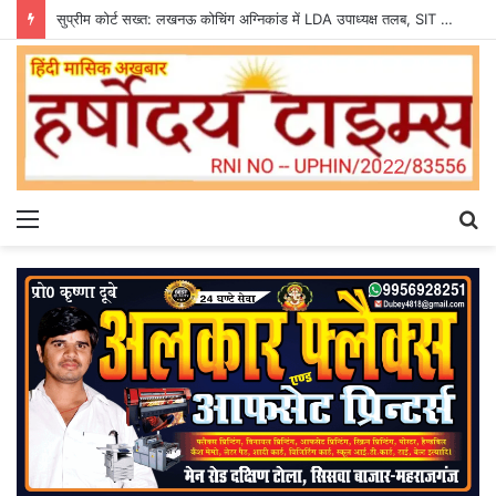
सुप्रीम कोर्ट सख्त: लखनऊ कोचिंग अग्निकांड में LDA उपाध्यक्ष तलब, SIT से मांगी सीलबंद रिपोर्ट
Menu
S
fo