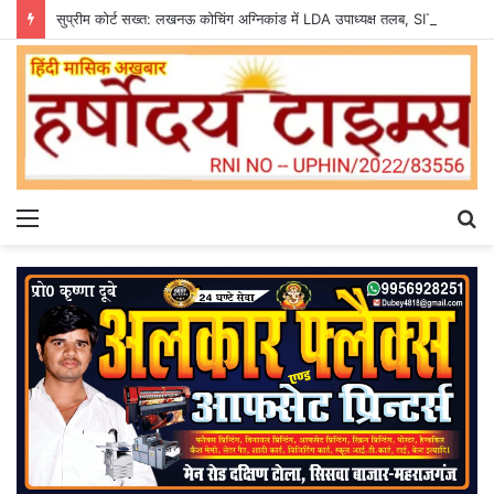
सुप्रीम कोर्ट सख्त: लखनऊ कोचिंग अग्निकांड में LDA उपाध्यक्ष तलब, SIT से मांगी सीलबंद रिपोर्ट
Menu
S
fo