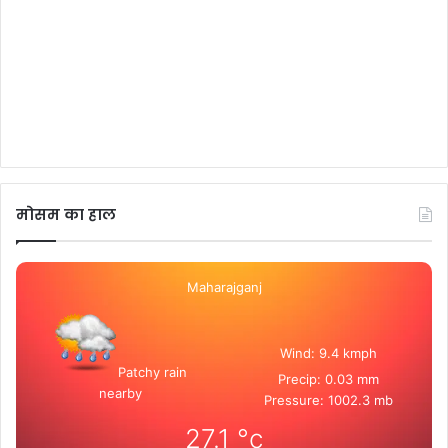
मोसम का हाल
Maharajganj
Wind: 9.4 kmph
Patchy rain
Precip: 0.03 mm
nearby
Pressure: 1002.3 mb
27.1
°c