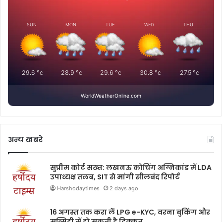
SUN
MON
TUE
WED
THU
29.6
°c
28.9
°c
29.6
°c
30.8
°c
27.5
°c
WorldWeatherOnline.com
अन्य खबरे
सुप्रीम कोर्ट सख्त: लखनऊ कोचिंग अग्निकांड में LDA
उपाध्यक्ष तलब, SIT से मांगी सीलबंद रिपोर्ट
Harshodaytimes
2 days ago
16 अगस्त तक करा लें LPG e-KYC, वरना बुकिंग और
सब्सिडी में हो सकती है दिक्कत