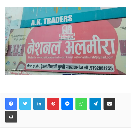
Facebook
Twitter
LinkedIn
Pinterest
Messenger
WhatsApp
Telegram
Share via Email
Print