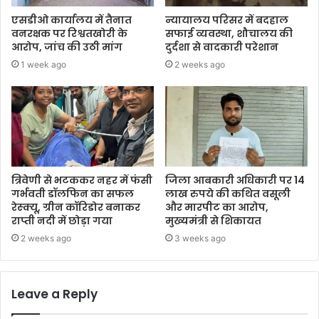
एसडीओ कार्यालय में तैनात
न्यायालय परिसर में बदहाल
वनरक्षक पर रिश्वतखोरी के
सफाई व्यवस्था, शौचालय की
आरोप, जांच की उठी मांग
दुर्दशा से वादकारी परेशान
1 week ago
2 weeks ago
त्रिवेणी से भटककर नहर में फंसी
जिला आबकारी अधिकारी पर 14
गर्भवती डॉलफिन का सफल
लाख रुपये की कथित वसूली
रेस्क्यू, ग्रीन कॉरिडोर बनाकर
और मारपीट का आरोप,
राप्ती नदी में छोड़ा गया
मुख्यमंत्री से शिकायत
2 weeks ago
3 weeks ago
Leave a Reply