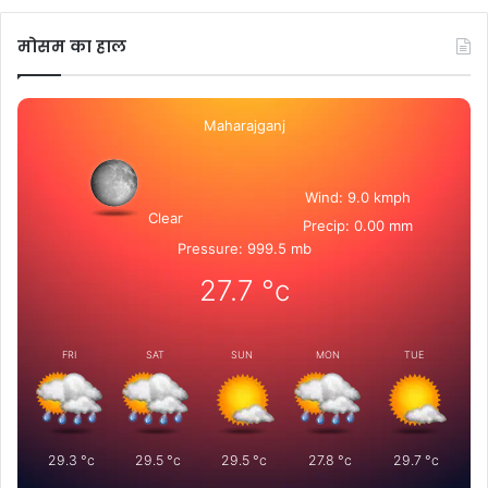
मोसम का हाल
Maharajganj
Wind: 9.0 kmph
Clear
Precip: 0.00 mm
Pressure: 999.5 mb
27.7
°c
FRI
SAT
SUN
MON
TUE
29.3
°c
29.5
°c
29.5
°c
27.8
°c
29.7
°c