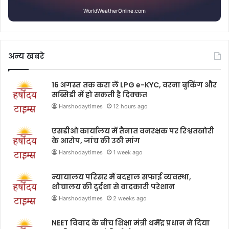
WorldWeatherOnline.com
अन्य खबरे
16 अगस्त तक करा लें LPG e-KYC, वरना बुकिंग और
सब्सिडी में हो सकती है दिक्कत
Harshodaytimes
12 hours ago
एसडीओ कार्यालय में तैनात वनरक्षक पर रिश्वतखोरी
के आरोप, जांच की उठी मांग
Harshodaytimes
1 week ago
न्यायालय परिसर में बदहाल सफाई व्यवस्था,
शौचालय की दुर्दशा से वादकारी परेशान
Harshodaytimes
2 weeks ago
NEET विवाद के बीच शिक्षा मंत्री धर्मेंद्र प्रधान ने दिया