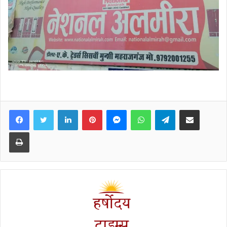
Facebook
Twitter
LinkedIn
Pinterest
Messenger
WhatsApp
Telegram
Share via Email
Print