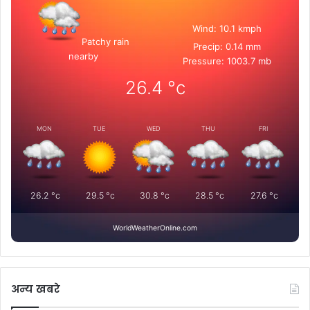
Wind: 10.1 kmph
Patchy rain
Precip: 0.14 mm
nearby
Pressure: 1003.7 mb
26.4
°c
MON
TUE
WED
THU
FRI
26.2
°c
29.5
°c
30.8
°c
28.5
°c
27.6
°c
WorldWeatherOnline.com
अन्य खबरे