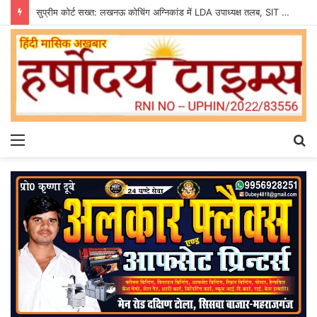
सुप्रीम कोर्ट सख्त: लखनऊ कोचिंग अग्निकांड में LDA उपाध्यक्ष तलब, SIT से मांगी सीलबंद रिपोर्ट
Menu
S
fo