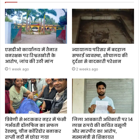
एसडीओ कार्यालय में तैनात
न्यायालय परिसर में बदहाल
वनरक्षक पर रिश्वतखोरी के
सफाई व्यवस्था, शौचालय की
आरोप, जांच की उठी मांग
दुर्दशा से वादकारी परेशान
1 week ago
2 weeks ago
त्रिवेणी से भटककर नहर में फंसी
जिला आबकारी अधिकारी पर 14
गर्भवती डॉलफिन का सफल
लाख रुपये की कथित वसूली
रेस्क्यू, ग्रीन कॉरिडोर बनाकर
और मारपीट का आरोप,
राप्ती नदी में छोड़ा गया
मुख्यमंत्री से शिकायत