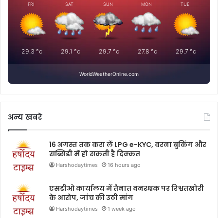
FRI
SAT
SUN
MON
TUE
29.3
°c
29.1
°c
29.7
°c
27.8
°c
29.7
°c
WorldWeatherOnline.com
अन्य खबरे
16 अगस्त तक करा लें LPG e-KYC, वरना बुकिंग और
सब्सिडी में हो सकती है दिक्कत
Harshodaytimes
16 hours ago
एसडीओ कार्यालय में तैनात वनरक्षक पर रिश्वतखोरी
के आरोप, जांच की उठी मांग
Harshodaytimes
1 week ago