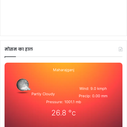
मोसम का हाल
Maharajganj
Wind: 9.0 kmph
Partly Cloudy
Precip: 0.00 mm
Pressure: 1001.1 mb
26.8
°c