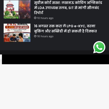
सुप्रीम कोर्ट सख्त: लखनऊ कोचिंग अग्निकांड
में LDA उपाध्यक्ष तलब, SIT से मांगी सीलबंद
रिपोर्ट
10 hours ago
16 अगस्त तक करा लें LPG e-KYC, वरना
बुकिंग और सब्सिडी में हो सकती है दिक्कत
16 hours ago
© Copyright 2026, All Rights Reserved |
Harshodaytimes
|
Facebook
Twitter
WhatsApp
Telegram
Viber
Proudly Made by
Best News Portal Development Company In India
Facebook
Twitter
YouTube
Ba
to
to
.site-below-footer-wrap[data-section="section-below-footer-builder"]
{ margin-bottom: 40px;}