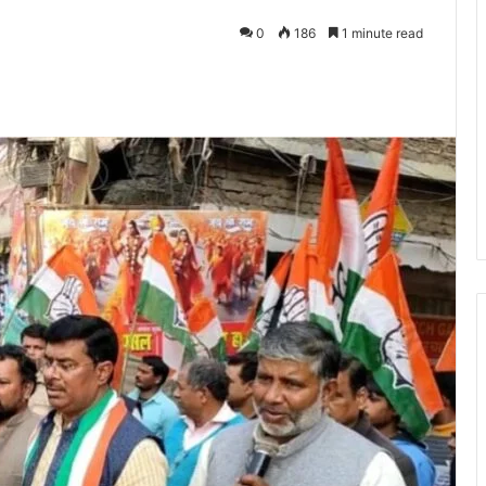
0
186
1 minute read