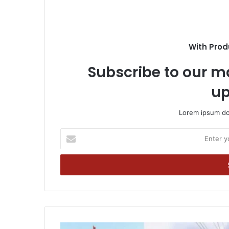
With Prod
Subscribe to our ma
up
Lorem ipsum dol
Enter
your
Email
address