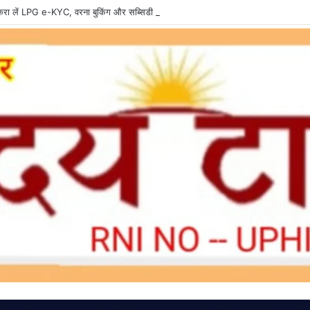
ा लें LPG e-KYC, वरना बुकिंग और सब्सिडी में हो सकती है दिक्कत