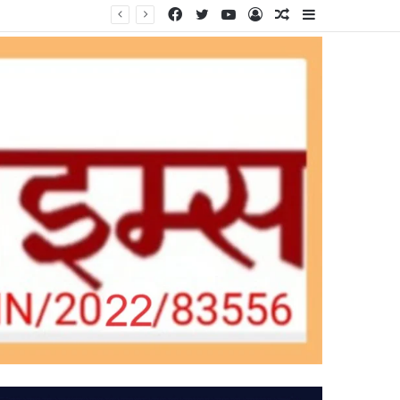
Facebook
Twitter
YouTube
Log
Random
Sidebar
In
Article