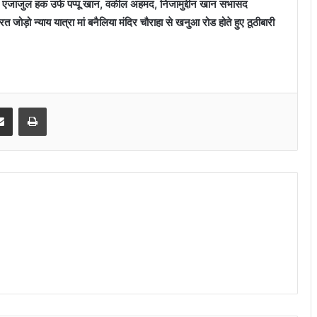
ंडे, एजाजुल हक उर्फ पप्पू खान, वकील अहमद, निजामुद्दीन खान सभासद
जोड़ो न्याय यात्रा मां बनैलिया मंदिर चौराहा से खनुआ रोड होते हुए ठूठीबारी
senger
Share via Email
Print