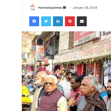
Send
Harshodaytimes
January 29, 2024
an
Facebook
Twitter
LinkedIn
Pinterest
Share via Email
email