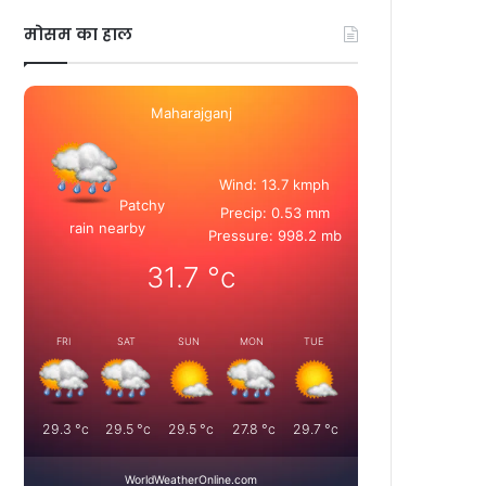
मोसम का हाल
Maharajganj
Wind: 13.7 kmph
Patchy
Precip: 0.53 mm
rain nearby
Pressure: 998.2 mb
31.7
°c
FRI
SAT
SUN
MON
TUE
29.3
°c
29.5
°c
29.5
°c
27.8
°c
29.7
°c
WorldWeatherOnline.com