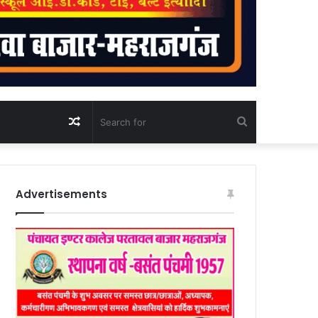
Random
Search
Article
for
Advertisements