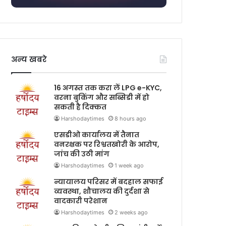
अन्य खबरे
16 अगस्त तक करा लें LPG e-KYC,
वरना बुकिंग और सब्सिडी में हो
सकती है दिक्कत
Harshodaytimes
8 hours ago
एसडीओ कार्यालय में तैनात
वनरक्षक पर रिश्वतखोरी के आरोप,
जांच की उठी मांग
Harshodaytimes
1 week ago
न्यायालय परिसर में बदहाल सफाई
व्यवस्था, शौचालय की दुर्दशा से
वादकारी परेशान
Harshodaytimes
2 weeks ago