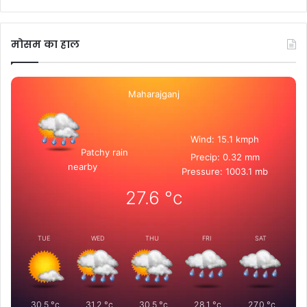
मोसम का हाल
Maharajganj
Wind: 15.1 kmph
Patchy rain
Precip: 0.32 mm
nearby
Pressure: 1003.1 mb
27.6
°c
TUE
WED
THU
FRI
SAT
30.5
°c
31.2
°c
30.5
°c
28.1
°c
27.0
°c