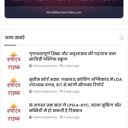
WorldWeatherOnline.com
अन्य खबरे
गुणवत्तापूर्ण शिक्षा और अनुशासन की पहचान बना
सावित्री पब्लिक स्कूल
Harshodaytimes
2 days ago
सुप्रीम कोर्ट सख्त: लखनऊ कोचिंग अग्निकांड में LDA
उपाध्यक्ष तलब, SIT से मांगी सीलबंद रिपोर्ट
Harshodaytimes
4 days ago
16 अगस्त तक करा लें LPG e-KYC, वरना बुकिंग और
सब्सिडी में हो सकती है दिक्कत
Harshodaytimes
4 days ago