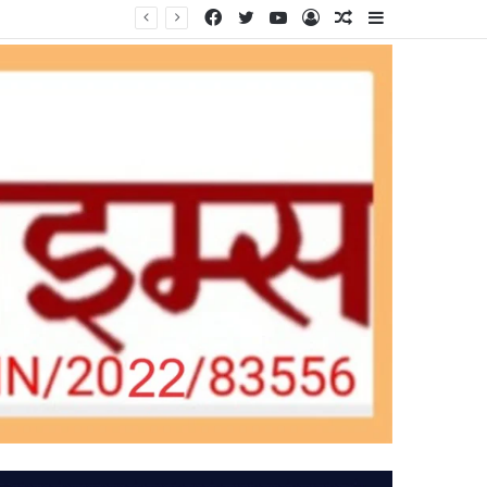
Facebook
Twitter
YouTube
Log
Random
Sidebar
In
Article