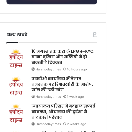
अन्य खबरे
16 अगस्त तक करा लें LPG e-KYC,
वरना बुकिंग और सब्सिडी में हो
सकती है दिक्कत
Harshodaytimes
16 hours ago
एसडीओ कार्यालय में तैनात
वनरक्षक पर रिश्वतखोरी के आरोप,
जांच की उठी मांग
Harshodaytimes
1 week ago
न्यायालय परिसर में बदहाल सफाई
व्यवस्था, शौचालय की दुर्दशा से
वादकारी परेशान
Harshodaytimes
2 weeks ago