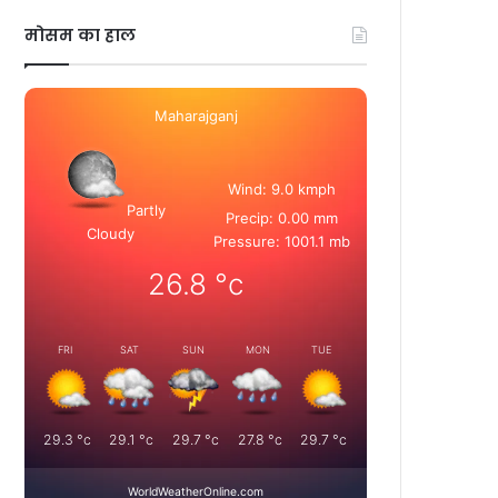
मोसम का हाल
Maharajganj
Wind: 9.0 kmph
Partly
Precip: 0.00 mm
Cloudy
Pressure: 1001.1 mb
26.8
°c
FRI
SAT
SUN
MON
TUE
29.3
°c
29.1
°c
29.7
°c
27.8
°c
29.7
°c
WorldWeatherOnline.com