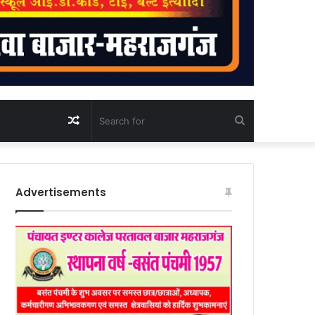
Random
Search
Article
for
Advertisements