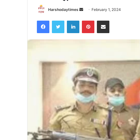
Send
Harshodaytimes
February 1, 2024
an
Facebook
Twitter
LinkedIn
Pinterest
Share via Email
email