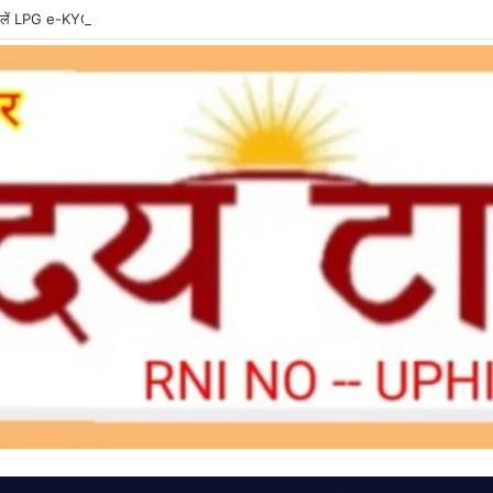
ें LPG e-KYC, वरना बुकिंग और सब्सिडी में हो सकती है दिक्कत