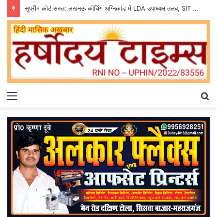
सुप्रीम कोर्ट सख्त: लखनऊ कोचिंग अग्निकांड में LDA उपाध्यक्ष तलब, SIT से मांगी सीलबंद रिपोर्ट
Menu
S
fo