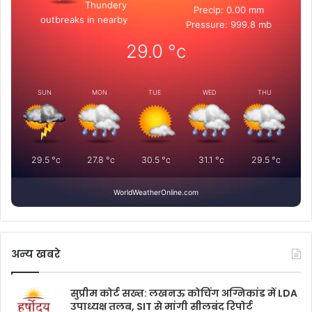
Thundery
Precip: 0.00 mm
outbreaks in nearby
Pressure: 999.8 mb
29.0
°c
SUN
MON
TUE
WED
THU
29.5
°c
27.8
°c
30.5
°c
31.1
°c
29.5
°c
WorldWeatherOnline.com
अन्य खबरे
सुप्रीम कोर्ट सख्त: लखनऊ कोचिंग अग्निकांड में LDA
उपाध्यक्ष तलब, SIT से मांगी सीलबंद रिपोर्ट