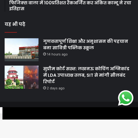
फिजिक्स वाला में 100प्रतिशत रैंकअर्जित कर अंकित कान्दू ने रचा
इतिहास
यह भी पढ़े
गुणवत्तापूर्ण शिक्षा और अनुशासन की पहचान
बना सावित्री पब्लिक स्कूल
14 hours ago
सुप्रीम कोर्ट सख्त: लखनऊ कोचिंग अग्निकांड
में LDA उपाध्यक्ष तलब, SIT से मांगी सीलबंद
रिपोर्ट
2 days ago
© Copyright 2026, All Rights Reserved |
Harshodaytimes
|
Facebook
Twitter
WhatsApp
Telegram
Viber
Proudly Made by
Best News Portal Development Company In India
Facebook
Twitter
YouTube