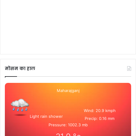
मोसम का हाल
Maharajganj
Wind: 20.9 kmph
Light rain shower
Precip: 0.16 mm
Pressure: 1002.3 mb