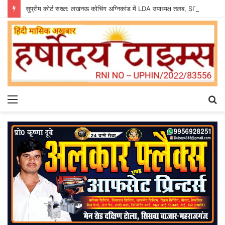
सुप्रीम कोर्ट सख्त: लखनऊ कोचिंग अग्निकांड में LDA उपाध्यक्ष तलब, SIT से मांगी सीलबंद रिपोर्ट
Menu
S
fo