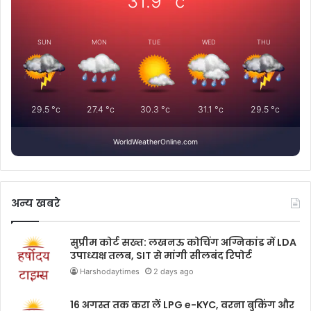
31.9
°c
SUN
MON
TUE
WED
THU
29.5
°c
27.4
°c
30.3
°c
31.1
°c
29.5
°c
WorldWeatherOnline.com
अन्य खबरे
सुप्रीम कोर्ट सख्त: लखनऊ कोचिंग अग्निकांड में LDA
उपाध्यक्ष तलब, SIT से मांगी सीलबंद रिपोर्ट
Harshodaytimes
2 days ago
16 अगस्त तक करा लें LPG e-KYC, वरना बुकिंग और