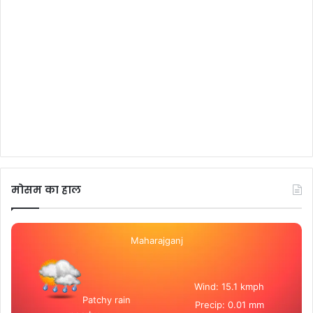
मोसम का हाल
Maharajganj
Wind: 15.1 kmph
Patchy rain
Precip: 0.01 mm