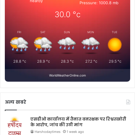
nearby
Pressure: 1000.8 mb
30.0
°c
FRI
SAT
SUN
MON
TUE
28.8
°c
28.9
°c
28.3
°c
27.2
°c
29.5
°c
WorldWeatherOnline.com
अन्य खबरे
एसडीओ कार्यालय में तैनात वनरक्षक पर रिश्वतखोरी
के आरोप, जांच की उठी मांग
Harshodaytimes
1 week ago