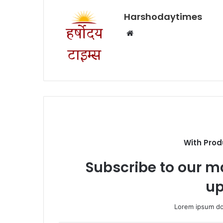
Harshodaytimes
Website
With Prod
Subscribe to our ma
up
Lorem ipsum dol