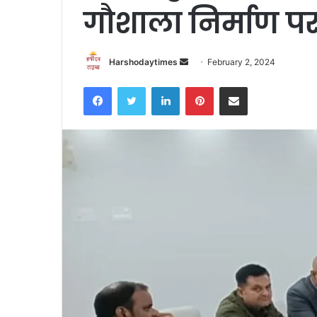
गौशाला निर्माण प
Send
Harshodaytimes
February 2, 2024
an
Facebook
Twitter
LinkedIn
Pinterest
Share via Email
email