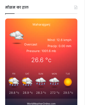
मोसम का हाल
Maharajganj
Wind: 12.6 kmph
Overcast
Precip: 0.00 mm
Pressure: 1001.6 mb
26.6
°c
FRI
SAT
SUN
MON
TUE
28.8
°c
28.9
°c
28.3
°c
27.2
°c
29.5
°c
WorldWeatherOnline.com