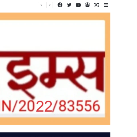
Facebook
Twitter
YouTube
Log
Random
Sidebar
In
Article