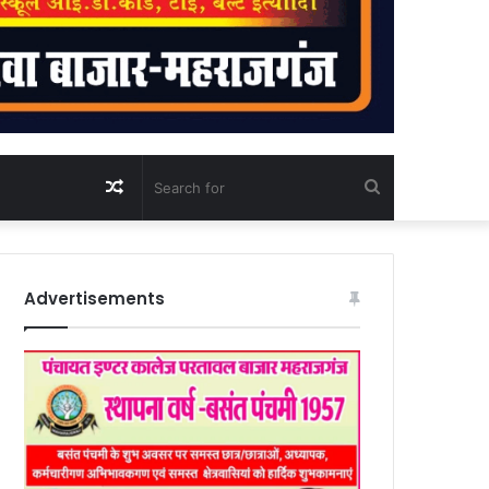
Random
Search
Article
for
Advertisements