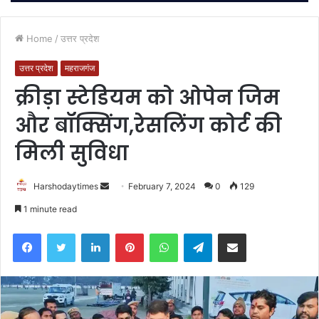
Home
/
उत्तर प्रदेश
उत्तर प्रदेश
महराजगंज
क्रीड़ा स्टेडियम को ओपेन जिम
और बॉक्सिंग,रेसलिंग कोर्ट की
मिली सुविधा
Send
Harshodaytimes
February 7, 2024
0
129
an
1 minute read
email
Facebook
Twitter
LinkedIn
Pinterest
WhatsApp
Telegram
Share via Email