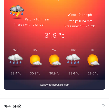
Wind: 19.1 kmph
Patchy light rain
Precip: 0.24 mm
in area with thunder
Pressure: 1002.1 mb
31.9
°c
MON
TUE
WED
THU
FRI
28.4
°c
30.2
°c
30.9
°c
28.6
°c
28.0
°c
WorldWeatherOnline.com
अन्य खबरे