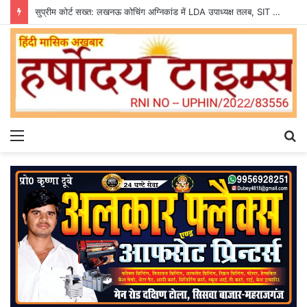
सुप्रीम कोर्ट सख्त: लखनऊ कोचिंग अग्निकांड में LDA उपाध्यक्ष तलब, SIT से मांगी सीलबंद रिपोर्ट
Menu
S
fo