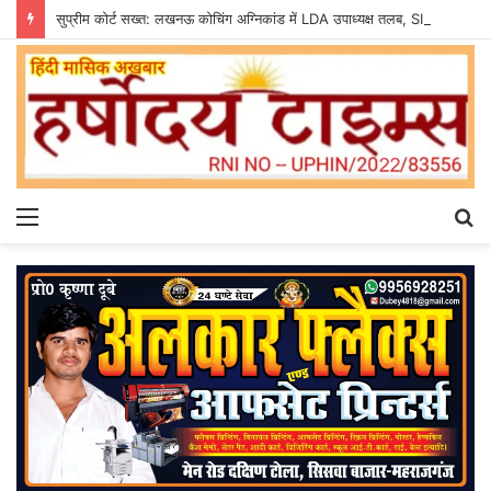
सुप्रीम कोर्ट सख्त: लखनऊ कोचिंग अग्निकांड में LDA उपाध्यक्ष तलब, SIT से मांगी सीलबंद रिपोर्ट
Menu
S
fo