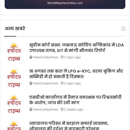
WorldWeatherOnline.com
अन्य खबरे
सुप्रीम कोर्ट सख्त: लखनऊ कोचिंग अग्निकांड में LDA
उपाध्यक्ष तलब, SIT से मांगी सीलबंद रिपोर्ट
Harshodaytimes
2 days ago
16 अगस्त तक करा लें LPG e-KYC, वरना बुकिंग और
सब्सिडी में हो सकती है दिक्कत
Harshodaytimes
2 days ago
एसडीओ कार्यालय में तैनात वनरक्षक पर रिश्वतखोरी
के आरोप, जांच की उठी मांग
Harshodaytimes
2 weeks ago
न्यायालय परिसर में बदहाल सफाई व्यवस्था,
शौचालय की दुर्दशा से वादकारी परेशान