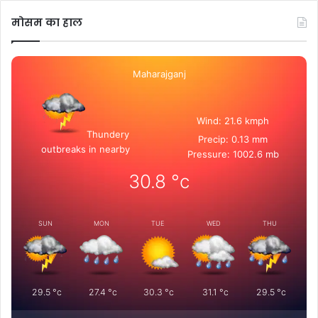
मोसम का हाल
Maharajganj
Wind: 21.6 kmph
Thundery
Precip: 0.13 mm
outbreaks in nearby
Pressure: 1002.6 mb
30.8
°c
SUN
MON
TUE
WED
THU
29.5
°c
27.4
°c
30.3
°c
31.1
°c
29.5
°c