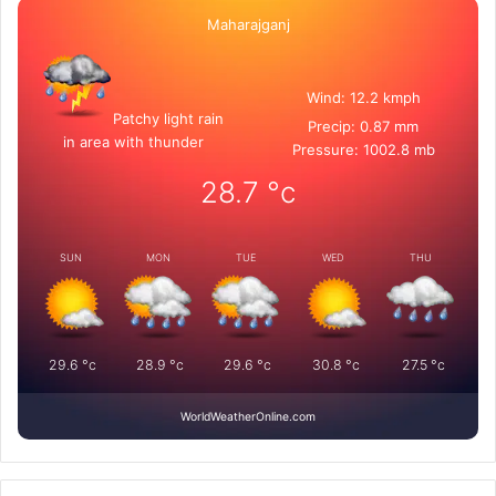
Maharajganj
Wind: 12.2 kmph
Patchy light rain
Precip: 0.87 mm
in area with thunder
Pressure: 1002.8 mb
28.7
°c
SUN
MON
TUE
WED
THU
29.6
°c
28.9
°c
29.6
°c
30.8
°c
27.5
°c
WorldWeatherOnline.com