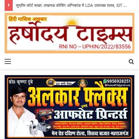
सुप्रीम कोर्ट सख्त: लखनऊ कोचिंग अग्निकांड में LDA उपाध्यक्ष तलब, SIT से मांगी सीलबंद रिपोर्ट
Menu
S
fo