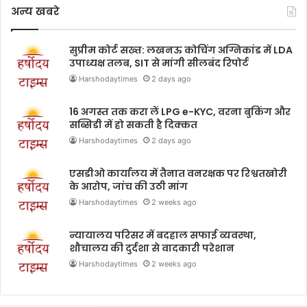
अन्य खबरे
सुप्रीम कोर्ट सख्त: लखनऊ कोचिंग अग्निकांड में LDA
उपाध्यक्ष तलब, SIT से मांगी सीलबंद रिपोर्ट
Harshodaytimes
2 days ago
16 अगस्त तक करा लें LPG e-KYC, वरना बुकिंग और
सब्सिडी में हो सकती है दिक्कत
Harshodaytimes
2 days ago
एसडीओ कार्यालय में तैनात वनरक्षक पर रिश्वतखोरी
के आरोप, जांच की उठी मांग
Harshodaytimes
2 weeks ago
न्यायालय परिसर में बदहाल सफाई व्यवस्था,
शौचालय की दुर्दशा से वादकारी परेशान
Harshodaytimes
2 weeks ago