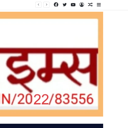
Facebook
Twitter
YouTube
Log
Random
Sidebar
In
Article