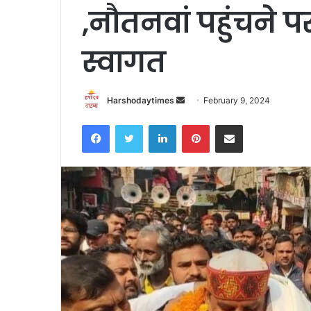
,नौतनवां पहुंचने
स्वागत
Send
Harshodaytimes
February 9, 2024
an
Facebook
Twitter
LinkedIn
Pinterest
Share via Email
email