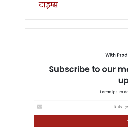
With Prod
Subscribe to our ma
up
Lorem ipsum dol
Enter
your
Email
address