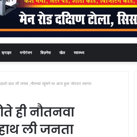
क्राइम
मनोरंजन
बिज़नेस
खेल
स्वास्थ्य
को हाथों-हाथ ली जनता ,नौतनवां पहुंचने पर आज हुआ जोरदार स्वागत
होते ही नौतनवा
-हाथ ली जनता