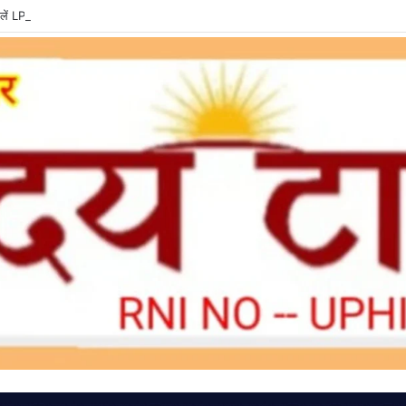
ें LPG e-KYC, वरना बुकिंग और सब्सिडी में हो सकती है दिक्कत