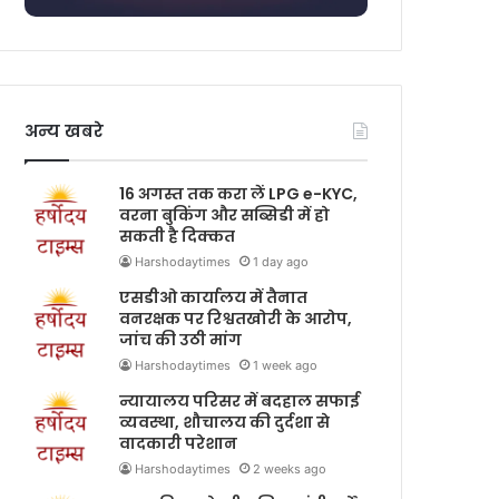
अन्य खबरे
16 अगस्त तक करा लें LPG e-KYC,
वरना बुकिंग और सब्सिडी में हो
सकती है दिक्कत
Harshodaytimes
1 day ago
एसडीओ कार्यालय में तैनात
वनरक्षक पर रिश्वतखोरी के आरोप,
जांच की उठी मांग
Harshodaytimes
1 week ago
न्यायालय परिसर में बदहाल सफाई
व्यवस्था, शौचालय की दुर्दशा से
वादकारी परेशान
Harshodaytimes
2 weeks ago