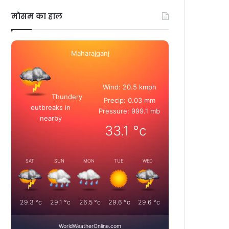
मोसम का हाल
Maharajganj
Wind: 20.5 kmph
Thundery
Precip: 0.03 mm
outbreaks in
Pressure: 999.1 mb
nearby
33.1
°c
SAT
SUN
MON
TUE
WED
29.3
°c
29.1
°c
26.5
°c
29.6
°c
29.6
°c
WorldWeatherOnline.com