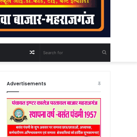
Random
Search
Article
for
Advertisements