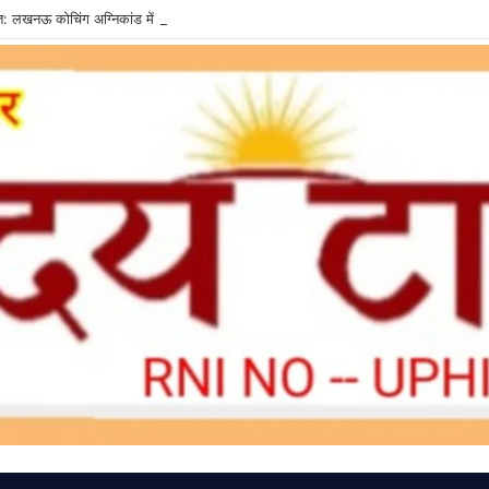
्त: लखनऊ कोचिंग अग्निकांड में LDA उपाध्यक्ष तलब, SIT से मांगी सीलबंद रिपोर्ट