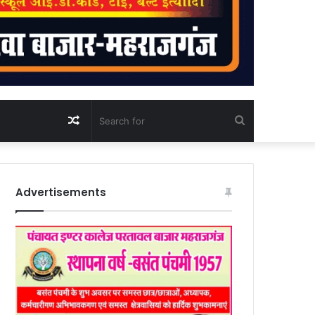
Random
Search
Article
for
Advertisements