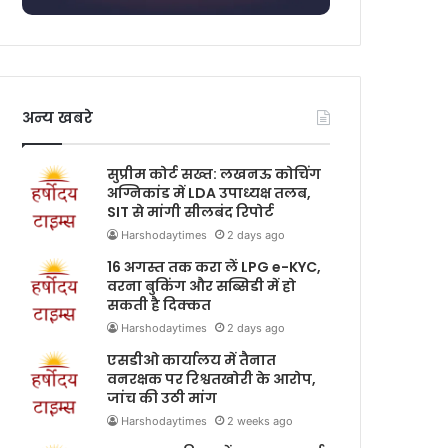
अन्य खबरे
सुप्रीम कोर्ट सख्त: लखनऊ कोचिंग
अग्निकांड में LDA उपाध्यक्ष तलब,
SIT से मांगी सीलबंद रिपोर्ट
Harshodaytimes
2 days ago
16 अगस्त तक करा लें LPG e-KYC,
वरना बुकिंग और सब्सिडी में हो
सकती है दिक्कत
Harshodaytimes
2 days ago
एसडीओ कार्यालय में तैनात
वनरक्षक पर रिश्वतखोरी के आरोप,
जांच की उठी मांग
Harshodaytimes
2 weeks ago