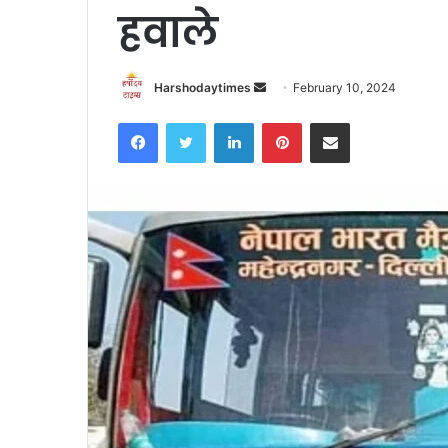
हवाले
Send
Harshodaytimes
February 10, 2024
an
Facebook
Twitter
LinkedIn
Pinterest
Share via Email
email