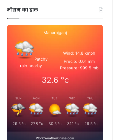
मोसम का हाल
Maharajganj
Wind: 14.8 kmph
Patchy
Precip: 0.01 mm
rain nearby
Pressure: 999.5 mb
32.6
°c
SUN
MON
TUE
WED
THU
29.5
°c
27.8
°c
30.5
°c
31.1
°c
29.5
°c
WorldWeatherOnline.com