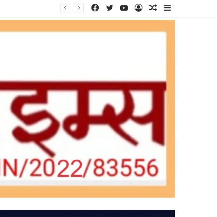
Facebook
Twitter
YouTube
Log
Random
Sidebar
In
Article