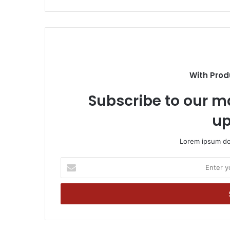
With Prod
Subscribe to our ma
up
Lorem ipsum dol
Enter
your
Email
address