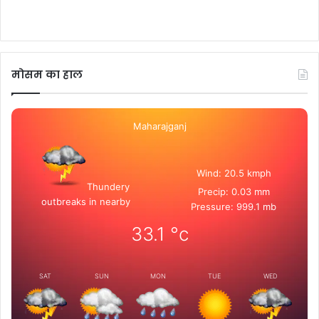
मोसम का हाल
Maharajganj
Wind: 20.5 kmph
Thundery
Precip: 0.03 mm
outbreaks in nearby
Pressure: 999.1 mb
33.1
°c
SAT
SUN
MON
TUE
WED