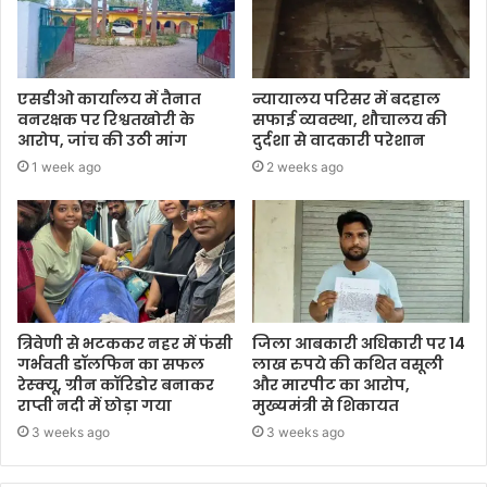
एसडीओ कार्यालय में तैनात
न्यायालय परिसर में बदहाल
वनरक्षक पर रिश्वतखोरी के
सफाई व्यवस्था, शौचालय की
आरोप, जांच की उठी मांग
दुर्दशा से वादकारी परेशान
1 week ago
2 weeks ago
त्रिवेणी से भटककर नहर में फंसी
जिला आबकारी अधिकारी पर 14
गर्भवती डॉलफिन का सफल
लाख रुपये की कथित वसूली
रेस्क्यू, ग्रीन कॉरिडोर बनाकर
और मारपीट का आरोप,
राप्ती नदी में छोड़ा गया
मुख्यमंत्री से शिकायत
3 weeks ago
3 weeks ago