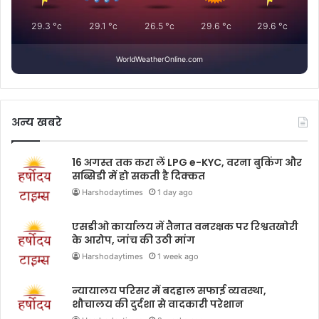
29.3
°c
29.1
°c
26.5
°c
29.6
°c
29.6
°c
WorldWeatherOnline.com
अन्य खबरे
16 अगस्त तक करा लें LPG e-KYC, वरना बुकिंग और
सब्सिडी में हो सकती है दिक्कत
Harshodaytimes
1 day ago
एसडीओ कार्यालय में तैनात वनरक्षक पर रिश्वतखोरी
के आरोप, जांच की उठी मांग
Harshodaytimes
1 week ago
न्यायालय परिसर में बदहाल सफाई व्यवस्था,
शौचालय की दुर्दशा से वादकारी परेशान