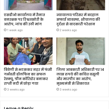
एसडीओ कार्यालय में तैनात
न्यायालय परिसर में बदहाल
वनरक्षक पर रिश्वतखोरी के
सफाई व्यवस्था, शौचालय की
आरोप, जांच की उठी मांग
दुर्दशा से वादकारी परेशान
1 week ago
2 weeks ago
त्रिवेणी से भटककर नहर में फंसी
जिला आबकारी अधिकारी पर 14
गर्भवती डॉलफिन का सफल
लाख रुपये की कथित वसूली
रेस्क्यू, ग्रीन कॉरिडोर बनाकर
और मारपीट का आरोप,
राप्ती नदी में छोड़ा गया
मुख्यमंत्री से शिकायत
3 weeks ago
3 weeks ago
Leave a Reply