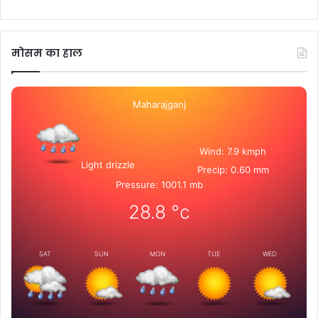
मोसम का हाल
Maharajganj
Wind: 7.9 kmph
Light drizzle
Precip: 0.60 mm
Pressure: 1001.1 mb
28.8
°c
SAT
SUN
MON
TUE
WED