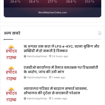
29.4
°c
29.4
°c
27.7
°c
29.9
°c
31.0
°c
WorldWeatherOnline.com
अन्य खबरे
16 अगस्त तक करा लें LPG e-KYC, वरना बुकिंग और
सब्सिडी में हो सकती है दिक्कत
Harshodaytimes
24 hours ago
एसडीओ कार्यालय में तैनात वनरक्षक पर रिश्वतखोरी
के आरोप, जांच की उठी मांग
Harshodaytimes
1 week ago
न्यायालय परिसर में बदहाल सफाई व्यवस्था,
शौचालय की दुर्दशा से वादकारी परेशान
Harshodaytimes
2 weeks ago