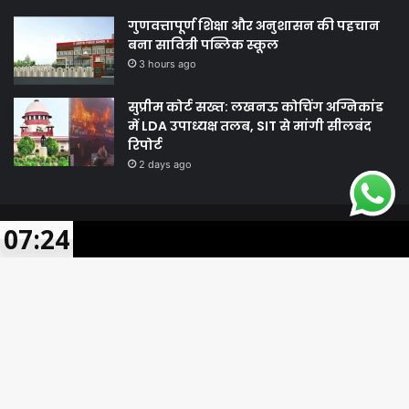
गुणवत्तापूर्ण शिक्षा और अनुशासन की पहचान
बना सावित्री पब्लिक स्कूल
3 hours ago
सुप्रीम कोर्ट सख्त: लखनऊ कोचिंग अग्निकांड
में LDA उपाध्यक्ष तलब, SIT से मांगी सीलबंद
रिपोर्ट
2 days ago
07:24
© Copyright 2026, All Rights Reserved |
Harshodaytimes
|
Facebook
Twitter
WhatsApp
Telegram
Viber
Proudly Made by
Best News Portal Development Company In India
Facebook
Twitter
YouTube
Ba
to
to
.site-below-footer-wrap[data-section="section-below-footer-builder"]