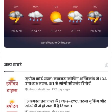
SUN
MON
TUE
WED
THU
29.5
°c
27.4
°c
30.3
°c
31.1
°c
29.5
°c
WorldWeatherOnline.com
अन्य खबरे
सुप्रीम कोर्ट सख्त: लखनऊ कोचिंग अग्निकांड में LDA
उपाध्यक्ष तलब, SIT से मांगी सीलबंद रिपोर्ट
Harshodaytimes
2 days ago
16 अगस्त तक करा लें LPG e-KYC, वरना बुकिंग और
सब्सिडी में हो सकती है दिक्कत
Harshodaytimes
2 days ago