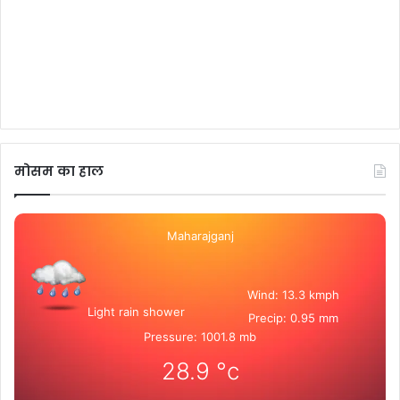
मोसम का हाल
Maharajganj
Wind: 13.3 kmph
Light rain shower
Precip: 0.95 mm
Pressure: 1001.8 mb
28.9
°c