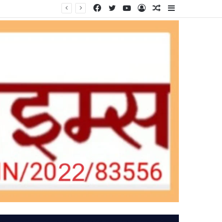
Facebook
Twitter
YouTube
Log
Random
Sidebar
In
Article