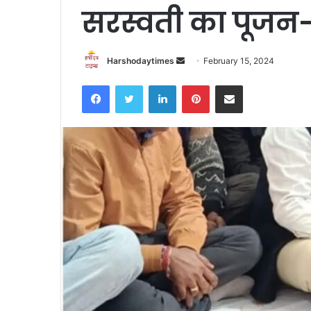
सरस्वती का पूजन-
Send
Harshodaytimes
February 15, 2024
an
Facebook
Twitter
LinkedIn
Pinterest
Share via Email
email