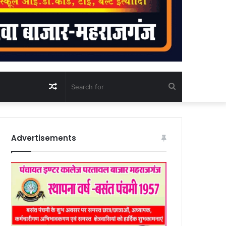
Random
Search
Article
for
Advertisements