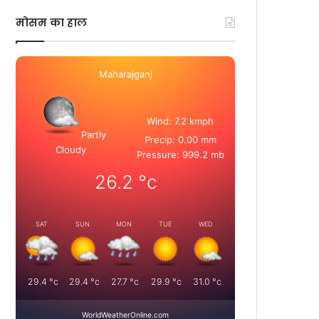
मोसम का हाल
Maharajganj
Wind: 7.2 kmph
Partly
Precip: 0.00 mm
Cloudy
Pressure: 999.2 mb
26.2
°c
SAT
SUN
MON
TUE
WED
29.4
°c
29.4
°c
27.7
°c
29.9
°c
31.0
°c
WorldWeatherOnline.com