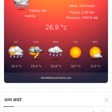
Wind: 10.8 kmph
Patchy rain
Precip: 2.16 mm
nearby
Pressure: 1001.9 mb
26.9
°c
SAT
SUN
MON
TUE
WED
29.3
°c
29.4
°c
26.8
°c
30.1
°c
31.0
°c
WorldWeatherOnline.com
अन्य खबरे