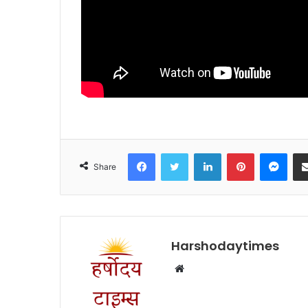
Facebook
Twitter
LinkedIn
Pinterest
Mes
Share
Harshodaytimes
Website