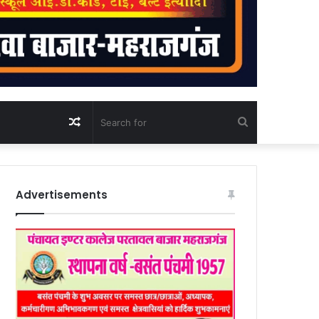
Random
Search
Article
for
Advertisements