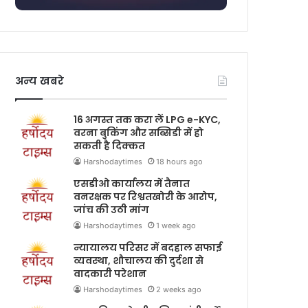
अन्य खबरे
16 अगस्त तक करा लें LPG e-KYC,
वरना बुकिंग और सब्सिडी में हो
सकती है दिक्कत
Harshodaytimes
18 hours ago
एसडीओ कार्यालय में तैनात
वनरक्षक पर रिश्वतखोरी के आरोप,
जांच की उठी मांग
Harshodaytimes
1 week ago
न्यायालय परिसर में बदहाल सफाई
व्यवस्था, शौचालय की दुर्दशा से
वादकारी परेशान
Harshodaytimes
2 weeks ago