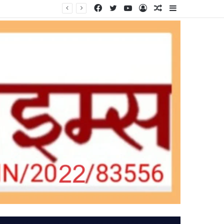
Facebook
Twitter
YouTube
Log
Random
Sidebar
In
Article