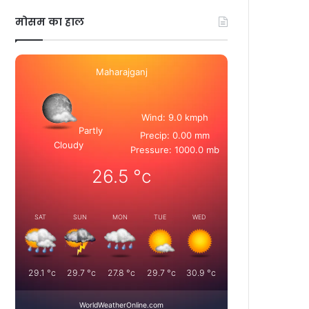
मोसम का हाल
Maharajganj
Wind: 9.0 kmph
Partly
Precip: 0.00 mm
Cloudy
Pressure: 1000.0 mb
26.5
°c
SAT
SUN
MON
TUE
WED
29.1
°c
29.7
°c
27.8
°c
29.7
°c
30.9
°c
WorldWeatherOnline.com