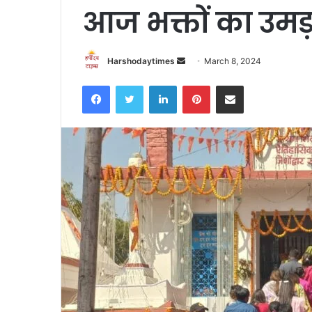
आज भक्तों का उमड
Send
Harshodaytimes
March 8, 2024
an
Facebook
Twitter
LinkedIn
Pinterest
Share via Email
email