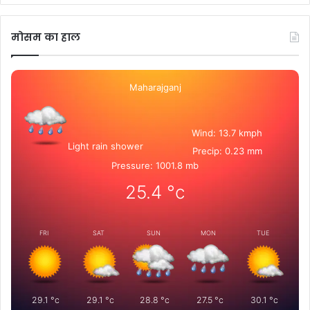
मोसम का हाल
Maharajganj
Wind: 13.7 kmph
Light rain shower
Precip: 0.23 mm
Pressure: 1001.8 mb
25.4
°c
FRI
SAT
SUN
MON
TUE
29.1
°c
29.1
°c
28.8
°c
27.5
°c
30.1
°c