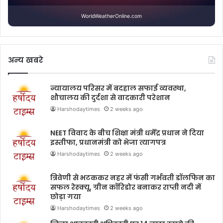
WorldWeatherOnline.com
अन्य खबरे
न्यायालय परिसर में बदहाल सफाई व्यवस्था,
शौचालय की दुर्दशा से वादकारी परेशान
Harshodaytimes
2 weeks ago
NEET विवाद के बीच शिक्षा मंत्री धर्मेंद्र प्रधान ने दिया
इस्तीफा, प्रधानमंत्री को भेजा त्यागपत्र
Harshodaytimes
2 weeks ago
त्रिवेणी से भटककर नहर में फंसी गर्भवती डॉलफिन का
सफल रेस्क्यू, ग्रीन कॉरिडोर बनाकर राप्ती नदी में
छोड़ा गया
Harshodaytimes
2 weeks ago