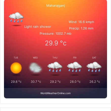
Maharajganj
Wind: 16.6 kmph
Light rain shower
Precip: 1.26 mm
Pressure: 1002.7 mb
29.9
°c
TUE
WED
THU
FRI
SAT
29.8
°c
30.7
°c
29.2
°c
28.0
°c
26.2
°c
WorldWeatherOnline.com