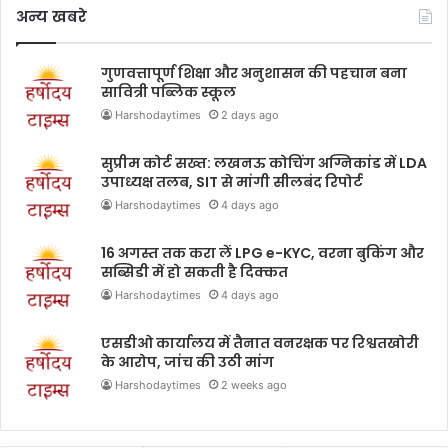
अन्य खबरे
गुणवत्तापूर्ण शिक्षा और अनुशासन की पहचान बना
सावित्री पब्लिक स्कूल
Harshodaytimes
2 days ago
सुप्रीम कोर्ट सख्त: लखनऊ कोचिंग अग्निकांड में LDA
उपाध्यक्ष तलब, SIT से मांगी सीलबंद रिपोर्ट
Harshodaytimes
4 days ago
16 अगस्त तक करा लें LPG e-KYC, वरना बुकिंग और
सब्सिडी में हो सकती है दिक्कत
Harshodaytimes
4 days ago
एसडीओ कार्यालय में तैनात वनरक्षक पर रिश्वतखोरी
के आरोप, जांच की उठी मांग
Harshodaytimes
2 weeks ago