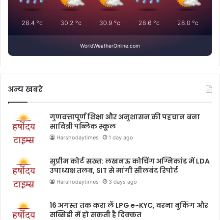
28.4
°c
30.2
°c
30.9
°c
28.6
°c
28.0
°c
WorldWeatherOnline.com
अन्य खबरे
गुणवत्तापूर्ण शिक्षा और अनुशासन की पहचान बना
सावित्री पब्लिक स्कूल
Harshodaytimes
1 day ago
सुप्रीम कोर्ट सख्त: लखनऊ कोचिंग अग्निकांड में LDA
उपाध्यक्ष तलब, SIT से मांगी सीलबंद रिपोर्ट
Harshodaytimes
3 days ago
16 अगस्त तक करा लें LPG e-KYC, वरना बुकिंग और
सब्सिडी में हो सकती है दिक्कत