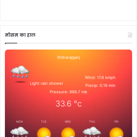
मोसम का हाल
Maharajganj
Wind: 17.6 kmph
Light rain shower
Precip: 0.19 mm
Pressure: 999.7 mb
33.6
°c
MON
TUE
WED
THU
FRI