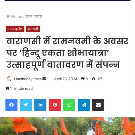
Home
/
उत्तर प्रदेश
उत्तर प्रदेश
वाराणसी
वाराणसी में रामनवमी के अवसर
पर ‘हिन्दू एकता शोभायात्रा’
उत्साहपूर्ण वातावरण में संपन्न
Send
Harshodaytimes
April 18, 2024
0
197
an
1 minute read
email
Facebook
Twitter
LinkedIn
Pinterest
WhatsApp
Telegram
Share via Email