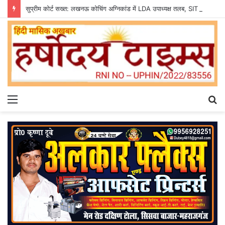
सुप्रीम कोर्ट सख्त: लखनऊ कोचिंग अग्निकांड में LDA उपाध्यक्ष तलब, SIT से मांगी सीलबंद रिपोर्ट
Menu
S
fo