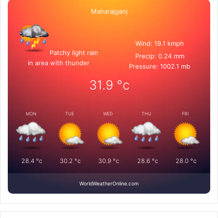
Maharajganj
Wind: 19.1 kmph
Patchy light rain
Precip: 0.24 mm
in area with thunder
Pressure: 1002.1 mb
31.9
°c
MON
TUE
WED
THU
FRI
28.4
°c
30.2
°c
30.9
°c
28.6
°c
28.0
°c
WorldWeatherOnline.com