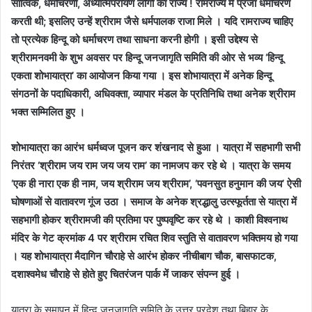
सात्विक, धर्माचरणी, अध्यात्मपरायण लोगों का राज्य ! रामराज्य में प्रजा धर्माचरण
करती थी; इसलिए उन्हें श्रीराम जैसे धर्मपालक राजा मिले । यदि रामराज्य चाहिए
तो प्रत्येक हिन्दू को धर्माचरण तथा साधना करनी होगी । इसी उद्देश्य से
श्रीरामनवमी के शुभ अवसर पर हिन्दू जनजागृति समिति की ओर से भव्य ‘हिन्दू
एकता शोभायात्रा’ का आयोजन किया गया । इस शोभायात्रा में अनेक हिन्दू
संगठनों के पदाधिकारी, अधिवक्ता, व्यापार मंडल के प्रतिनिधि तथा अनेक श्रीराम
भक्त सम्मिलित हुए ।
शोभायात्रा का आरंभ धर्मध्वज पूजन कर शंखनाद से हुआ । यात्रा में सहभागी सभी
निरंतर ‘श्रीराम जय राम जय जय राम’ का नामजप कर रहे थे । यात्रा के समय
‘एक ही नारा एक ही नाम, जय श्रीराम जय श्रीराम’, ‘पवनसुत हनुमान की जय’ ऐसी
घोषणाओं से वातावरण गूंज उठा । समाज के अनेक श्रद्धालु उत्स्फूर्तता से यात्रा में
सहभागी होकर श्रीरामजी की प्रतिमा पर पुष्पवृष्टि कर रहे थे । काशी विश्‍वनाथ
मंदिर के गेट क्रमांक 4 पर श्रीराम रचित शिव स्तुति से वातावरण भक्तिमय हो गया
। यह शोभायात्रा मैदागिन चौराहे से आरंभ होकर नीचीबाग चौक, बासफाटक,
दशाश्‍वमेध चौराहे से होते हुए चितरंजन पार्क में जाकर संपन्न हुई ।
यात्रा के समापन में हिन्दू जनजागृति समिति के उत्तर प्रदेश तथा बिहार के