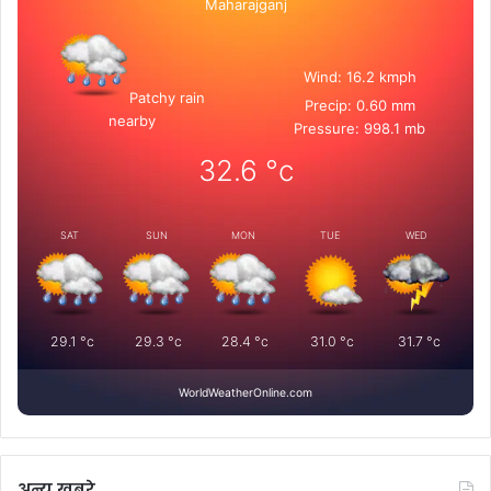
Maharajganj
Wind: 16.2 kmph
Patchy rain
Precip: 0.60 mm
nearby
Pressure: 998.1 mb
32.6
°c
SAT
SUN
MON
TUE
WED
29.1
°c
29.3
°c
28.4
°c
31.0
°c
31.7
°c
WorldWeatherOnline.com
अन्य खबरे