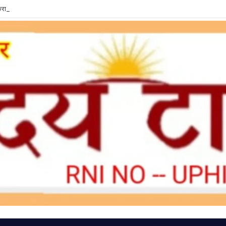
ा लें LPG e-KYC, वरना बुकिंग और सब्सिडी में हो सकती है दिक्कत