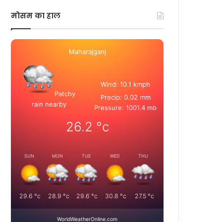
मोसम का हाल
Maharajganj
Wind: 10.1 kmph
Patchy
Precip: 0.02 mm
rain nearby
Pressure: 1001.4 mb
26.2
°c
SUN
MON
TUE
WED
THU
29.6
°c
28.9
°c
29.6
°c
30.8
°c
27.5
°c
WorldWeatherOnline.com