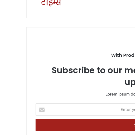
With Prod
Subscribe to our ma
up
Lorem ipsum dol
Enter
your
Email
address