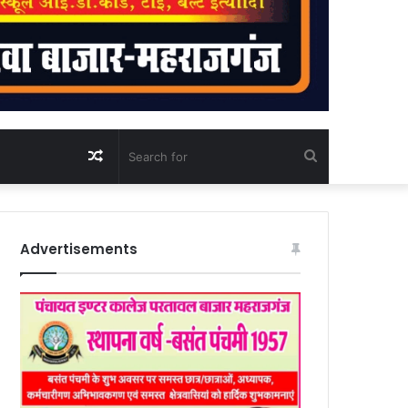
Random
Search
Article
for
Advertisements