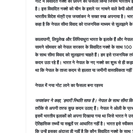
नोट में विवादित नक्‍शे को छापने का फैसला किया जिसमें भारतीय
है। इस विवादित नक्‍शे को चीन के इशारे पर नाचने वाले केपी ओ
भारतीय विदेश मंत्री एस जयशंकर ने सख्‍त रुख अपनाया है। भारतीय
कहा है कि नेपाल सीमा विवाद को राजनयिक माध्‍यम से सुलझाने के
कालापानी, लिपुलेख और लिंपियाधुरा भारत के इलाके हैं और नेपा
सामने सोमवार को नेपाल सरकार के विवादित नक्‍शे के साथ 100 र
के साथ सीमा विवाद को सुलझाना चाहते हैं। हम इसे राजनयिक तर
कदम उठा रहे हैं। भारत ने नेपाल के नए नक्‍शे का शुरू से ही कड
था कि नेपाल के ताजा कदम से हालात या जमीनी वास्‍तविकता नहीं
नेपाल में नया नोट लाने का फैसला बना रहस्‍य
जयशंकर ने कहा, ‘हमारी स्थिति साफ है। नेपाल के साथ सीमा
वि
तरीके से अपनी तरफ कुछ कदम उठाए हैं। नेपाल ने ओली के प्रधा
इसमें भारतीय इलाकों को अपना दिखाया गया था जिसे भारत न
ऐतिहासिक तथ्‍यों या सबूतों पर आधारित नहीं है। भारत इसे स्‍वीकार 
कि उन्‍हें इसका अंदाजा ही नहीं है कि कौन विवादित नक्‍शे के 