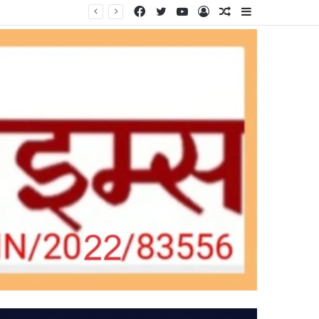
Facebook
Twitter
YouTube
Log
Random
Sidebar
In
Article