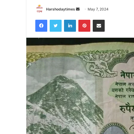
Send
Harshodaytimes
May 7, 2024
an
Facebook
Twitter
LinkedIn
Pinterest
Share via Email
email