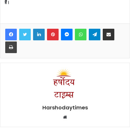
हैं।
Facebook
Twitter
LinkedIn
Pinterest
Messenger
WhatsApp
Telegram
Share via Email
Print
Harshodaytimes
Website