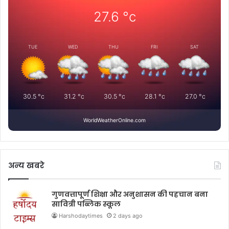
27.6
°c
TUE
WED
THU
FRI
SAT
30.5
°c
31.2
°c
30.5
°c
28.1
°c
27.0
°c
WorldWeatherOnline.com
अन्य खबरे
गुणवत्तापूर्ण शिक्षा और अनुशासन की पहचान बना
सावित्री पब्लिक स्कूल
Harshodaytimes
2 days ago