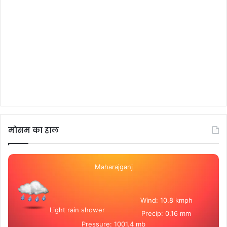
मोसम का हाल
Maharajganj
Wind: 10.8 kmph
Light rain shower
Precip: 0.16 mm
Pressure: 1001.4 mb