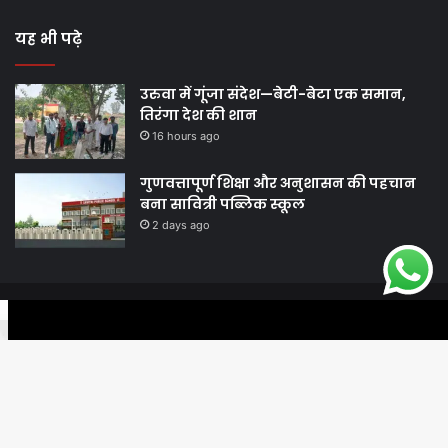
यह भी पढ़े
उरुवा में गूंजा संदेश—बेटी-बेटा एक समान,
तिरंगा देश की शान
16 hours ago
गुणवत्तापूर्ण शिक्षा और अनुशासन की पहचान
बना सावित्री पब्लिक स्कूल
2 days ago
© Copyright 2026, All Rights Reserved |
Harshodaytimes
|
Facebook
Twitter
WhatsApp
Telegram
Viber
Proudly Made by
Best News Portal Development Company In India
Facebook
Twitter
YouTube
Ba