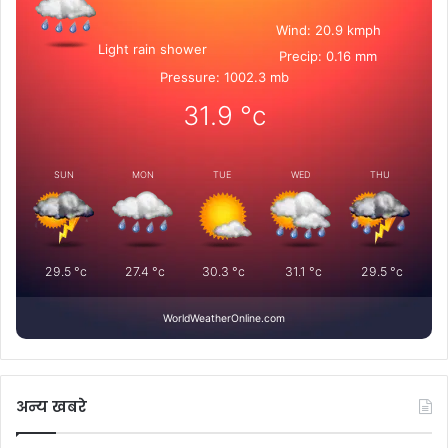
Wind: 20.9 kmph
Light rain shower
Precip: 0.16 mm
Pressure: 1002.3 mb
31.9
°c
SUN
MON
TUE
WED
THU
29.5
°c
27.4
°c
30.3
°c
31.1
°c
29.5
°c
WorldWeatherOnline.com
अन्य खबरे