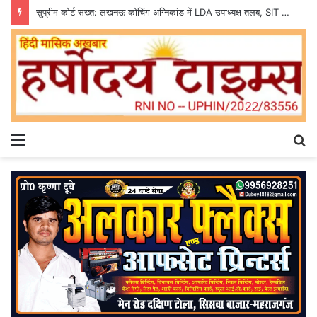
सुप्रीम कोर्ट सख्त: लखनऊ कोचिंग अग्निकांड में LDA उपाध्यक्ष तलब, SIT से मांगी सीलबंद रिपोर्ट
Menu
S
fo