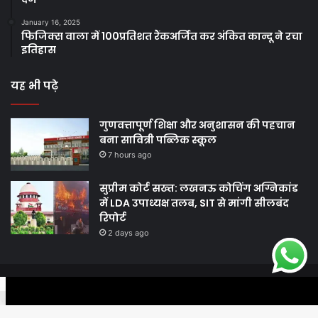
January 16, 2025
फिजिक्स वाला में 100प्रतिशत रैंकअर्जित कर अंकित कान्दू ने रचा
इतिहास
यह भी पढ़े
गुणवत्तापूर्ण शिक्षा और अनुशासन की पहचान
बना सावित्री पब्लिक स्कूल
7 hours ago
सुप्रीम कोर्ट सख्त: लखनऊ कोचिंग अग्निकांड
में LDA उपाध्यक्ष तलब, SIT से मांगी सीलबंद
रिपोर्ट
2 days ago
© Copyright 2026, All Rights Reserved |
Harshodaytimes
|
Facebook
Twitter
WhatsApp
Telegram
Viber
Proudly Made by
Best News Portal Development Company In India