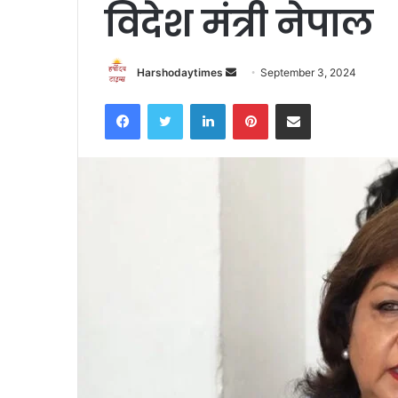
विदेश मंत्री नेपाल
Send
Harshodaytimes
September 3, 2024
an
Facebook
Twitter
LinkedIn
Pinterest
Share via Email
email