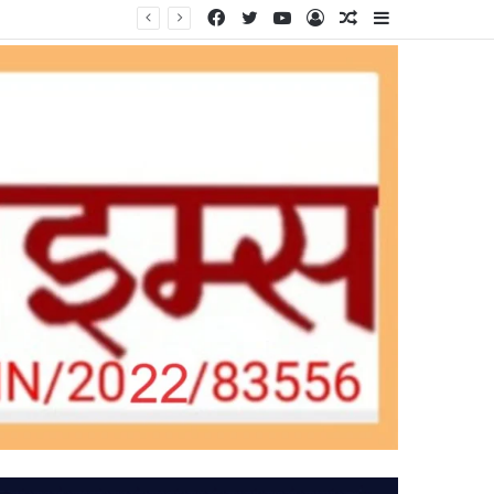
Facebook
Twitter
YouTube
Log
Random
Sidebar
In
Article