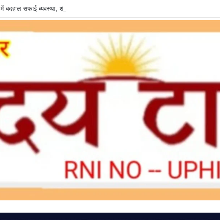
में बदहाल सफाई व्यवस्था, शौचालय की दुर्दशा से वादकारी परेशान