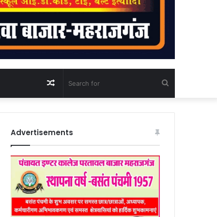
Random
Search
Article
for
Advertisements