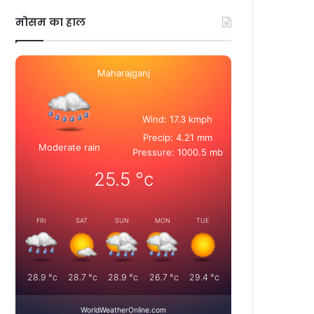
मोसम का हाल
Maharajganj
Wind: 17.3 kmph
Precip: 4.21 mm
Moderate rain
Pressure: 1000.5 mb
25.5
°c
FRI
SAT
SUN
MON
TUE
28.9
°c
28.7
°c
28.9
°c
26.7
°c
29.4
°c
WorldWeatherOnline.com