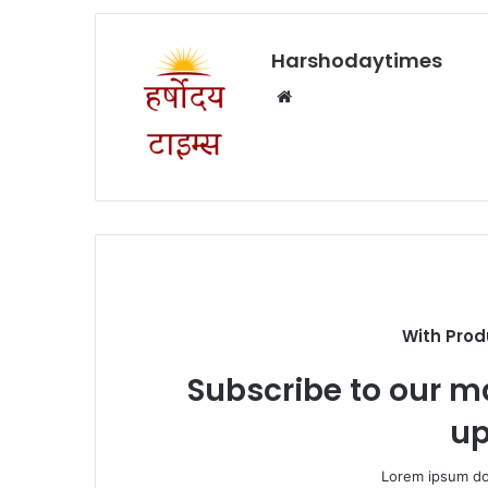
Harshodaytimes
Website
With Prod
Subscribe to our ma
up
Lorem ipsum dol