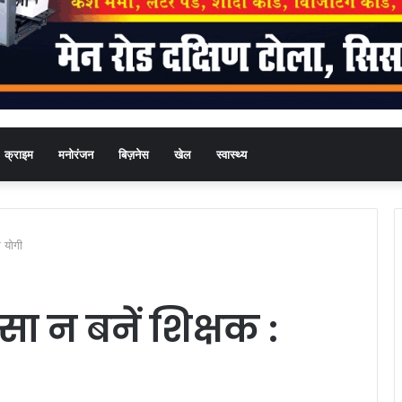
क्राइम
मनोरंजन
बिज़नेस
खेल
स्वास्थ्य
म योगी
्सा न बनें शिक्षक :