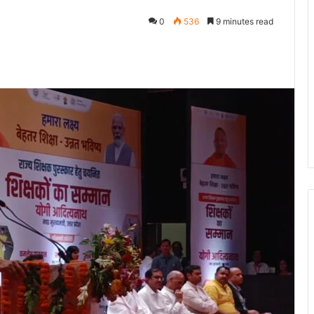
0
536
9 minutes read