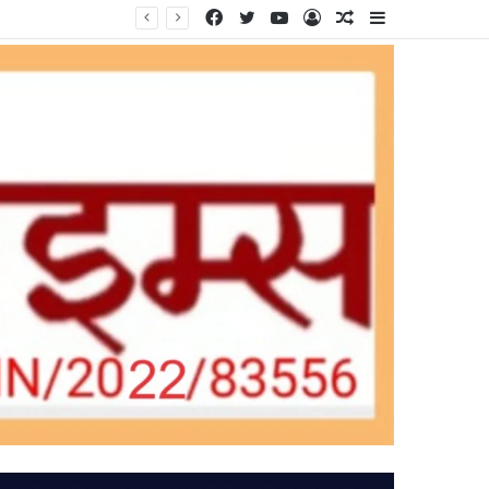
Facebook
Twitter
YouTube
Log
Random
Sidebar
In
Article