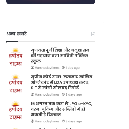
अन्य खबरे
गुणवत्तापूर्ण शिक्षा और अनुशासन
की पहचान बना सावित्री पब्लिक
स्कूल
Harshodaytimes
1 day ago
सुप्रीम कोर्ट सख्त: लखनऊ कोचिंग
अग्निकांड में LDA उपाध्यक्ष तलब,
SIT से मांगी सीलबंद रिपोर्ट
Harshodaytimes
3 days ago
16 अगस्त तक करा लें LPG e-KYC,
वरना बुकिंग और सब्सिडी में हो
सकती है दिक्कत
Harshodaytimes
3 days ago