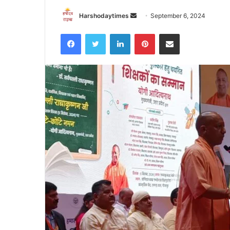
Send
Harshodaytimes
September 6, 2024
an
Facebook
Twitter
LinkedIn
Pinterest
Share via Email
email