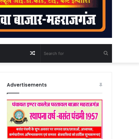
Random
Search
Article
for
Advertisements