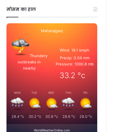
मोसम का हाल
Maharajganj
Wind: 19.1 kmph
Thundery
Precip: 0.04 mm
outbreaks in
Pressure: 1000.8 mb
nearby
33.2
°c
MON
TUE
WED
THU
FRI
28.4
°c
30.2
°c
30.9
°c
28.6
°c
28.0
°c
WorldWeatherOnline.com